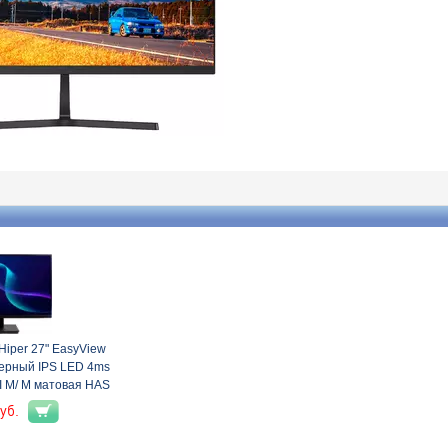
Hiper 27" EasyView
ерный IPS LED 4ms
I M/ M матовая HAS
0cd 178гр/ 178гр
уб.
0 100Hz FreeSync
HD 5.61кг