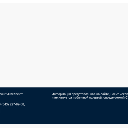
лон "Интеллект"
Информация представленная на сайте, носит иск
и не является публичной офертой, определяемой Ст
8 (343) 227-89-88,