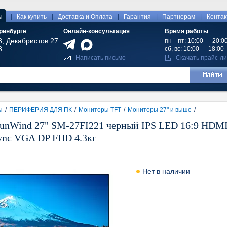
|
|
|
|
|
ы
Как купить
Доставка и Оплата
Гарантия
Партнерам
Конта
ринбурге
Онлайн-консультация
Время работы
8, Декабристов 27
пн—пт: 10:00 — 20:0
8
сб, вс: 10:00 — 18:00
Написать письмо
Скачать прайс-ли
ы
/
ПЕРИФЕРИЯ ДЛЯ ПК
/
Мониторы TFT
/
Мониторы 27" и выше
/
unWind 27" SM-27FI221 черный IPS LED 16:9 HDMI 
ync VGA DP FHD 4.3кг
Нет в наличии