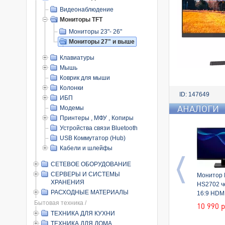
Видеонаблюдение
Мониторы TFT
Мониторы 23"- 26"
Мониторы 27" и выше
Клавиатуры
Мышь
Коврик для мыши
Колонки
ID: 147649
ИБП
АНАЛОГИ
Модемы
Принтеры , МФУ , Копиры
Устройства связи Bluetooth
USB Коммутатор (Hub)
Кабели и шлейфы
СЕТЕВОЕ ОБОРУДОВАНИЕ
СЕРВЕРЫ И СИСТЕМЫ
Монитор 
ХРАНЕНИЯ
HS2702 ч
РАСХОДНЫЕ МАТЕРИАЛЫ
16:9 HDM
1000:1 25
Бытовая техника /
10 990
р
1920x108
ТЕХНИКА ДЛЯ КУХНИ
VGA DP F
ТЕХНИКА ДЛЯ ДОМА