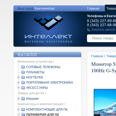
|
Ваш город:
Екатеринбург
Главная
Товар
Телефоны в Екате
8 (343) 227-89-8
8 (343) 227-88-9
Заказать звонок
КАТАЛОГ
Главная
/
Товар
Мобильные устройства /
Монитор S
СОТОВЫЕ ТЕЛЕФОНЫ
100Hz G-S
ПЛАНШЕТЫ
НОУТБУКИ
ПОРТАТИВНАЯ ЭЛЕКТРОНИКА
АКСЕССУАРЫ
Товары для детей /
Игрушки
Компьютеры и комплектующие /
КОМПЛЕКТУЮЩИЕ ДЛЯ ПК
ПЕРИФЕРИЯ ДЛЯ ПК