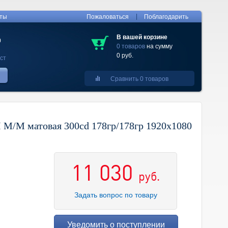
|
кты
Пожаловаться
Поблагодарить
В вашей корзине
0
0 товаров
на сумму
0 руб.
ст
Сравнить 0 товаров
M/M матовая 300cd 178гр/178гр 1920x1080
11 030
руб.
Задать вопрос по товару
Уведомить о поступлении