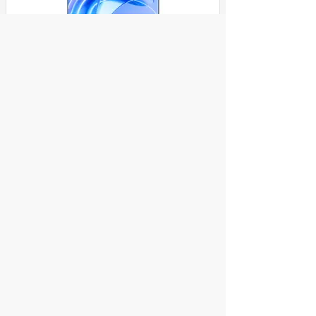
Монитор Xiaomi 27" Monitor A27i черный
IPS LED 6ms 16:9 HDMI матовая 250cd
178гр/178гр 1920x1080 100Hz DP FHD
3.6кг
ул. Декабристов, 27
10 490
Купить
руб.
© 2004 компьютерный салон "Интеллект"
г. Екатеринбург:
ул. Декабристов 27, тел. 8 (343) 227-89-88,
8 (343) 227-88-98.
Информация представленная на сайте, носит
исключительно информационный характер и
не является публичной офертой,
определяемой Статьей 437 (2) ГК РФ