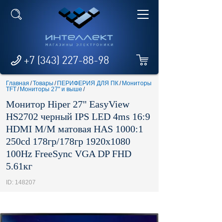
+7 (343) 227-88-98
Главная
/
Товары
/
ПЕРИФЕРИЯ ДЛЯ ПК
/
Мониторы
TFT
/
Мониторы 27" и выше
/
Монитор Hiper 27" EasyView
HS2702 черный IPS LED 4ms 16:9
HDMI M/M матовая HAS 1000:1
250cd 178гр/178гр 1920x1080
100Hz FreeSync VGA DP FHD
5.61кг
ID: 148207