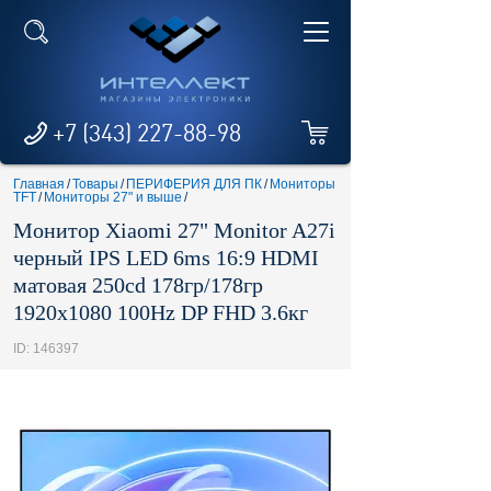
+7 (343) 227-88-98
Главная
/
Товары
/
ПЕРИФЕРИЯ ДЛЯ ПК
/
Мониторы
TFT
/
Мониторы 27" и выше
/
Монитор Xiaomi 27" Monitor A27i
черный IPS LED 6ms 16:9 HDMI
матовая 250cd 178гр/178гр
1920x1080 100Hz DP FHD 3.6кг
ID: 146397