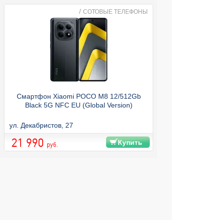
/
СОТОВЫЕ ТЕЛЕФОНЫ
Смартфон Xiaomi POCO M8 12/512Gb
Black 5G NFC EU (Global Version)
8/128Gb Blue 4G 
ул. Декабристов, 27
ул. Декабристов, 
21 990
17 990
Купить
руб.
© 2004 компьютерный салон "Интеллект"
г. Екатеринбург:
ул. Декабристов 27, тел. 8 (343) 227-89-88,