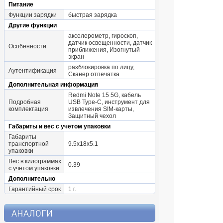
Питание
Функции зарядки
быстрая зарядка
Другие функции
акселерометр, гироскоп,
датчик освещенности, датчик
Особенности
приближения, Изогнутый
экран
разблокировка по лицу,
Аутентификация
Сканер отпечатка
Дополнительная информация
Redmi Note 15 5G, кабель
Подробная
USB Type-C, инструмент для
комплектация
извлечения SIM-карты,
Защитный чехол
Габариты и вес с учетом упаковки
Габариты
транспортной
9.5x18x5.1
упаковки
Вес в килограммах
0.39
с учетом упаковки
Дополнительно
Гарантийный срок
1 г.
АНАЛОГИ