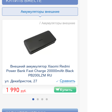
КУПИТЬ ВМЕСТЕ
Аккумуляторы внешние
/
Аккумуляторы внешние
Внешний аккумулятор Xiaomi Redmi
Флеш карта mic
Power Bank Fast Charge 20000mAh Black
Data AUSDX64GU
PB200LZM RU
Cравнить
ул. Декабристов, 27
ул. Декабристов, 
1 990
1 190
Купить
руб.