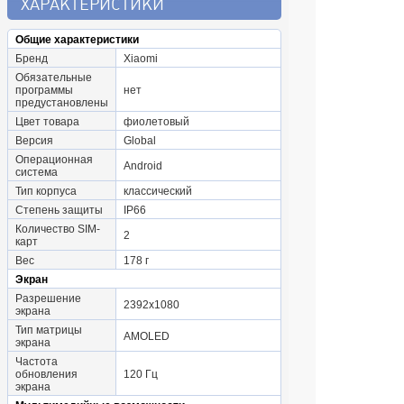
ХАРАКТЕРИСТИКИ
Общие характеристики
Бренд
Xiaomi
Обязательные
программы
нет
предустановлены
Цвет товара
фиолетовый
Версия
Global
Операционная
Android
система
Тип корпуса
классический
Степень защиты
IP66
Количество SIM-
2
карт
Вес
178 г
Экран
Разрешение
2392x1080
экрана
Тип матрицы
AMOLED
экрана
Частота
обновления
120 Гц
экрана