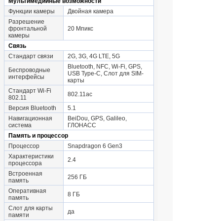
Мультимедийные возможности
Функции камеры
Двойная камера
Разрешение
фронтальной
20 Мпикс
камеры
Связь
Стандарт связи
2G, 3G, 4G LTE, 5G
Bluetooth, NFC, Wi-Fi, GPS,
Беспроводные
USB Type-C, Слот для SIM-
интерфейсы
карты
Стандарт Wi-Fi
802.11ac
802.11
Версия Bluetooth
5.1
Навигационная
BeiDou, GPS, Galileo,
система
ГЛОНАСС
Память и процессор
Процессор
Snapdragon 6 Gen3
Характеристики
2.4
процессора
Встроенная
256 ГБ
память
Оперативная
8 ГБ
память
Слот для карты
да
памяти