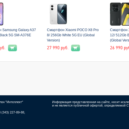
 Samsung Galaxy A37
Смартфон Xiaomi POCO X8 Pro
Смартфон 
 Black 5G SM-A376E
8/ 256Gb White 5G EU (Global
12/ 512Gb 
Version)
(Global Vers
уб.
27 990
руб.
26 990
ру
лон "Интеллект"
Информация представленная на сайте, носит иск
и не является публичной офертой, определяемой Ст
8 (343) 227-89-88,