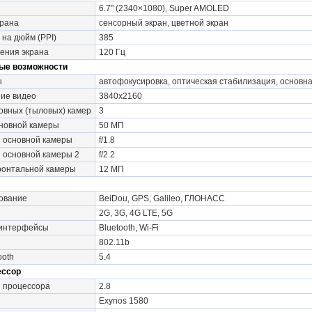
6.7" (2340×1080), Super AMOLED
крана
сенсорный экран, цветной экран
 на дюйм (PPI)
385
ения экрана
120 Гц
ые возможности
ы
автофокусировка, оптическая стабилизация, основн
ие видео
3840x2160
овных (тыловых) камер
3
новной камеры
50 МП
 основной камеры
f/1.8
 основной камеры 2
f/2.2
онтальной камеры
12 МП
ование
BeiDou, GPS, Galileo, ГЛОНАСС
2G, 3G, 4G LTE, 5G
 интерфейсы
Bluetooth, Wi-Fi
802.11b
ooth
5.4
ессор
и процессора
2.8
Exynos 1580