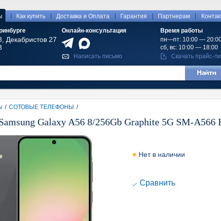
|
|
|
|
|
ы
Как купить
Доставка и Оплата
Гарантия
Партнерам
Конта
ринбурге
Онлайн-консультация
Время работы
8, Декабристов 27
пн—пт: 10:00 — 20:0
8
сб, вс: 10:00 — 18:00
Написать письмо
Скачать прайс-ли
ы
/
СОТОВЫЕ ТЕЛЕФОНЫ
/
Samsung Galaxy A56 8/256Gb Graphite 5G SM-A566
Нет в наличии
Cравнить