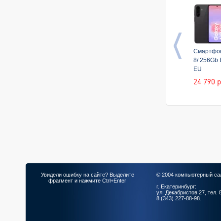
Смартфон
8/ 256Gb
EU
24 790
р
Увидели ошибку на сайте? Выделите
© 2004 компьютерный са
фрагмент и нажмите Ctrl+Enter
г. Екатеринбург:
ул. Декабристов 27, тел. 
8 (343) 227-88-98.