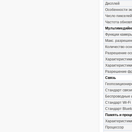
Дисплей
Особенности э
Число пикселей
Частота обновл
Мультимедийн
Функции камер
Макс. разрешен
Количество осн
Разрешение ос
Характеристики
Характеристики
Разрешение фр
Связь
Геопозиционир
Стандарт связи
Беспроводные
Стандарт Wi-Fi
Стандарт Bluet
Память и проц
Характеристик
Процессор