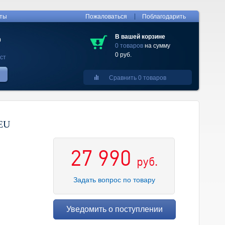
|
кты
Пожаловаться
Поблагодарить
В вашей корзине
0
0 товаров
на сумму
0 руб.
ст
Сравнить 0 товаров
 EU
27 990
руб.
Задать вопрос по товару
Уведомить о поступлении