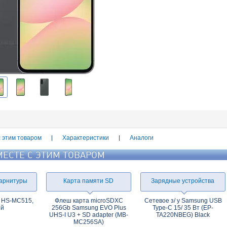
с этим товаром
Характеристики
Аналоги
МЕСТЕ С ЭТИМ ТОВАРОМ
гарнитуры
Карта памяти SD
Зарядные устройства
 HS-MC515,
Флеш карта microSDXC
Сетевое з/ у Samsung USB
ый
256Gb Samsung EVO Plus
Type-C 15/ 35 Вт (EP-
UHS-I U3 + SD adapter (MB-
TA220NBEG) Black
MC256SA)