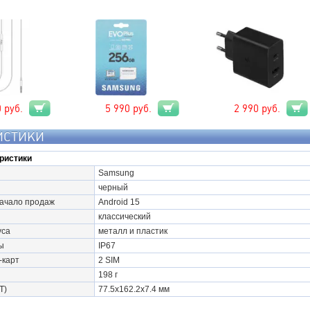
0
руб.
5 990
руб.
2 990
руб.
ИСТИКИ
ристики
Samsung
черный
начало продаж
Android 15
классический
уса
металл и пластик
ы
IP67
-карт
2 SIM
198 г
Т)
77.5x162.2x7.4 мм