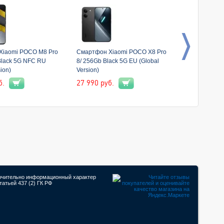
Xiaomi POCO M8 Pro
Смартфон Xiaomi POCO X8 Pro
Смартфон Sa
Black 5G NFC RU
8/ 256Gb Black 5G EU (Global
8/ 128Gb Lil
ion)
Version)
б.
27 990
руб.
27 590
руб.
лючительно информационный характер
атьей 437 (2) ГК РФ