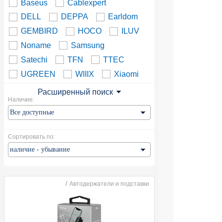
Baseus
Cablexpert
DELL
DEPPA
Earldom
GEMBIRD
HOCO
ILUV
Noname
Samsung
Satechi
TFN
TTEC
UGREEN
WIIIX
Xiaomi
Расширенный поиск
Наличие:
Сортировать по:
/
Автодержатели и подставки