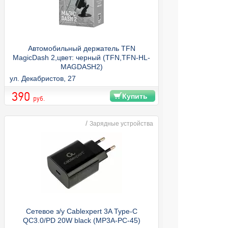
Автомобильный держатель TFN
MagicDash 2,цвет: черный (TFN,TFN-HL-
MAGDASH2)
ул. Декабристов, 27
390
Купить
руб.
/
Зарядные устройства
Сетевое з/у Cablexpert 3A Type-C
QC3.0/PD 20W black (MP3A-PC-45)