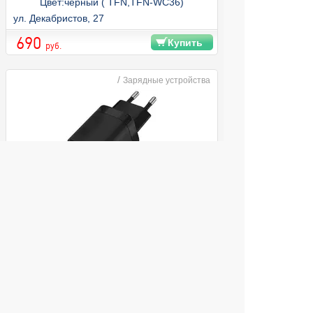
Цвет:черный ( TFN,TFN-WC36)
ул. Декабристов, 27
690
Купить
руб.
/
Зарядные устройства
Сетевое з/у TFN TypeC PD, без кабеля,
20Вт, Цвет:черный (TFN-WCRPD14)
ул. Декабристов, 27
790
Купить
руб.
1
2
3
4
5
...
6