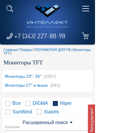
+7 (343) 227-88-98
Главная
/
Товары
/
ПЕРИФЕРИЯ ДЛЯ ПК
/
Мониторы
TFT
/
Мониторы TFT
Мониторы 23"- 26"
(1057)
Мониторы 27" и выше
(543)
Все
DIGMA
Hiper
SunWind
Xiaomi
Расширенный поиск
Наличие: