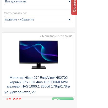
Сортировать по:
/
Мониторы 27" и выше
Монитор Hiper 27" EasyView HS2702
черный IPS LED 4ms 16:9 HDMI M/M
матовая HAS 1000:1 250cd 178гр/178гр
1920x1080 100Hz FreeSync VGA DP FHD
ул. Декабристов, 27
5.61кг
10 990
Купить
руб.