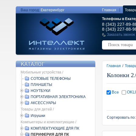
|
Ваш город:
Екатеринбург
Главная
Товар
Телефоны в Екате
8 (343) 227-89-8
8 (343) 227-88-9
Заказать звонок
КАТАЛОГ
Главная
/
Товар
Мобильные устройства /
Колонки 2.
СОТОВЫЕ ТЕЛЕФОНЫ
ПЛАНШЕТЫ
НОУТБУКИ
Все
OKL
ПОРТАТИВНАЯ ЭЛЕКТРОНИКА
АКСЕССУАРЫ
Товары для детей /
Игрушки
Сортировать по
Компьютеры и комплектующие /
КОМПЛЕКТУЮЩИЕ ДЛЯ ПК
ПЕРИФЕРИЯ ДЛЯ ПК