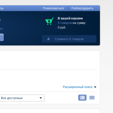
|
кты
Пожаловаться
Поблагодарить
В вашей корзине
0
0 товаров
на сумму
0 руб.
ст
Сравнить 0 товаров
Расширенный поиск
Все доступные