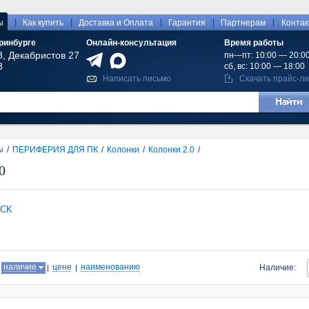
|
|
|
|
|
ы
Как купить
Доставка и Оплата
Гарантия
Партнерам
Конта
ринбурге
Онлайн-консультация
Время работы
8, Декабристов 27
пн—пт: 10:00 — 20:0
8
сб, вс: 10:00 — 18:00
Написать письмо
Скачать прайс-ли
ы
/
ПЕРИФЕРИЯ ДЛЯ ПК
/
Колонки
/
Колонки 2.0
/
0
ICK
:
наличие
цене
наименованию
Наличие: