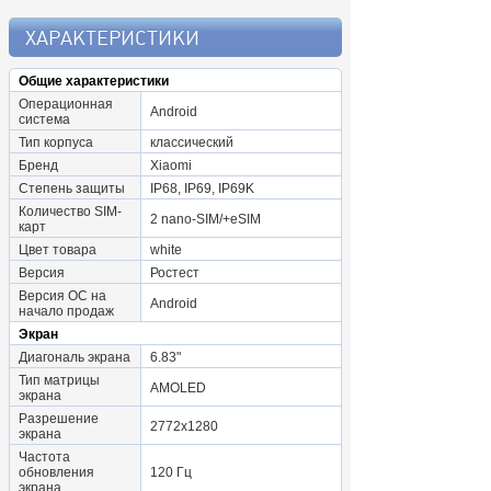
ХАРАКТЕРИСТИКИ
Общие характеристики
Операционная
Android
система
Тип корпуса
классический
Бренд
Xiaomi
Степень защиты
IP68, IP69, IP69K
Количество SIM-
2 nano-SIM/+eSIM
карт
Цвет товара
white
Версия
Ростест
Версия ОС на
Android
начало продаж
Экран
Диагональ экрана
6.83"
Тип матрицы
AMOLED
экрана
Разрешение
2772x1280
экрана
Частота
обновления
120 Гц
экрана