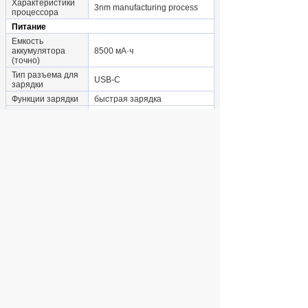
Характеристики
3nm manufacturing process
процессора
Питание
Емкость
аккумулятора
8500 мА·ч
(точно)
Тип разъема для
USB-C
зарядки
Функции зарядки
быстрая зарядка
Стандарт
Xiaomi HyperCharge
быстрой зарядки
Другие функции
разблокировка по лицу,
Аутентификация
сканер отпечатка пальца
Габариты и вес с учетом упаковки
Габариты
транспортной
9.5x18x5.1
упаковки
Вес в килограммах
0.5
с учетом упаковки
Дополнительно
Гарантийный срок
1 г.
АНАЛОГИ