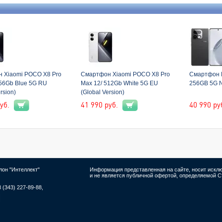
 Xiaomi POCO X8 Pro
Смартфон Xiaomi POCO X8 Pro
Смартфон R
256Gb Blue 5G RU
Max 12/ 512Gb White 5G EU
256GB 5G 
rsion)
(Global Version)
уб.
41 990
руб.
40 990
ру
лон "Интеллект"
Информация представленная на сайте, носит иск
и не является публичной офертой, определяемой Ст
8 (343) 227-89-88,