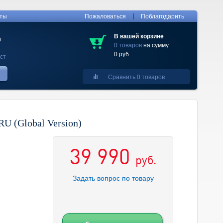
|
кты
Пожаловаться
Поблагодарить
В вашей корзине
0
0 товаров
на сумму
0 руб.
ст
Сравнить 0 товаров
U (Global Version)
39 990
руб.
Задать вопрос по товару