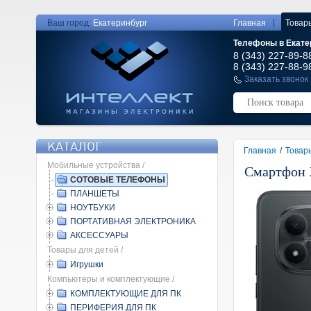
|
Ваш город:
Екатеринбург
Главная
Товар
Телефоны в Екате
8 (343) 227-89-8
8 (343) 227-88-9
Заказать звонок
КАТАЛОГ
Главная
/
Товар
Мобильные устройства /
Смартфон X
СОТОВЫЕ ТЕЛЕФОНЫ
ПЛАНШЕТЫ
НОУТБУКИ
ПОРТАТИВНАЯ ЭЛЕКТРОНИКА
АКСЕССУАРЫ
Товары для детей /
Игрушки
Компьютеры и комплектующие /
КОМПЛЕКТУЮЩИЕ ДЛЯ ПК
ПЕРИФЕРИЯ ДЛЯ ПК