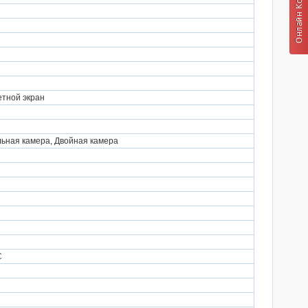
етной экран
льная камера, Двойная камера
C