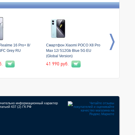
ealme 16 Pro+ 8/
Смартфон Xiaomi POCO X8 Pro
Смартфон Xi
NFC Grey RU
Max 12/ 512Gb Blue 5G EU
Max 12/ 512G
(Global Version)
(Global Versi
б.
41 990
руб.
41 990
руб.
лючительно информационный характер
атьей 437 (2) ГК РФ