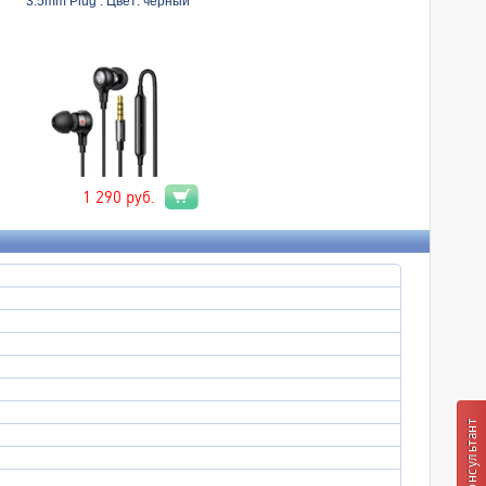
3.5mm Plug . Цвет: черный
1 290
руб.