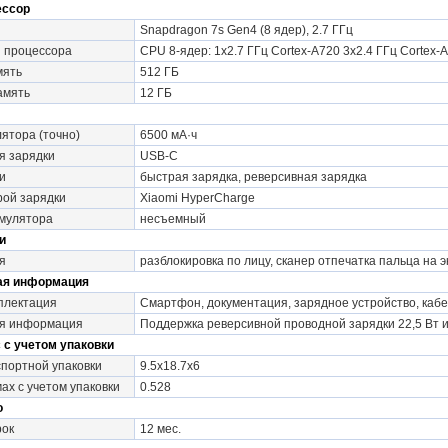
ессор
Snapdragon 7s Gen4 (8 ядер), 2.7 ГГц
и процессора
CPU 8-ядер: 1x2.7 ГГц Cortex-A720 3x2.4 ГГц Cortex-
мять
512 ГБ
амять
12 ГБ
лятора (точно)
6500 мА·ч
я зарядки
USB-C
и
быстрая зарядка, реверсивная зарядка
рой зарядки
Xiaomi HyperCharge
умулятора
несъемный
и
я
разблокировка по лицу, сканер отпечатка пальца на 
ая информация
плектация
Смартфон, документация, зарядное устройство, кабе
я информация
Поддержка реверсивной проводной зарядки 22,5 Вт и
 с учетом упаковки
портной упаковки
9.5x18.7x6
ах с учетом упаковки
0.528
о
рок
12 мес.