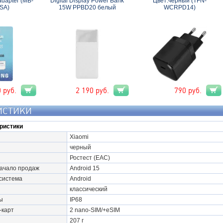
adapter (MB-
Digital Display Power Bank
Цвет:черный (TFN-
SA)
15W PPBD20 белый
WCRPD14)
0
руб.
2 190
руб.
790
руб.
ИСТИКИ
ристики
Xiaomi
черный
Ростест (EAC)
начало продаж
Android 15
система
Android
классический
ы
IP68
-карт
2 nano-SIM/+eSIM
207 г