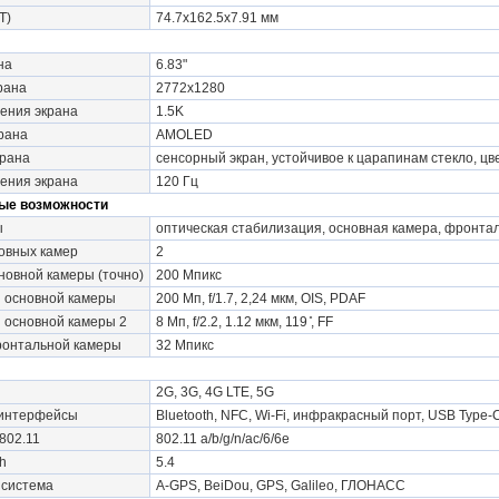
Т)
74.7x162.5x7.91 мм
на
6.83"
рана
2772x1280
ения экрана
1.5K
рана
AMOLED
крана
сенсорный экран, устойчивое к царапинам стекло, цв
ения экрана
120 Гц
ые возможности
ы
оптическая стабилизация, основная камера, фронта
овных камер
2
овной камеры (точно)
200 Мпикс
 основной камеры
200 Мп, f/1.7, 2,24 мкм, OIS, PDAF
 основной камеры 2
8 Мп, f/2.2, 1.12 мкм, 119 ̊, FF
онтальной камеры
32 Мпикс
2G, 3G, 4G LTE, 5G
 интерфейсы
Bluetooth, NFC, Wi-Fi, инфракрасный порт, USB Type-
802.11
802.11 a/b/g/n/ac/6/6e
h
5.4
 система
A-GPS, BeiDou, GPS, Galileo, ГЛОНАСС