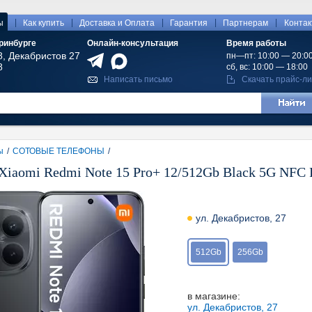
|
|
|
|
|
ы
Как купить
Доставка и Оплата
Гарантия
Партнерам
Конта
ринбурге
Онлайн-консультация
Время работы
8, Декабристов 27
пн—пт: 10:00 — 20:0
8
сб, вс: 10:00 — 18:00
Написать письмо
Скачать прайс-ли
ы
/
СОТОВЫЕ ТЕЛЕФОНЫ
/
iaomi Redmi Note 15 Pro+ 12/512Gb Black 5G NFC R
ул. Декабристов, 27
512Gb
256Gb
в магазине:
ул. Декабристов, 27