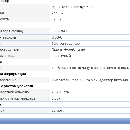
ессор
MediaTek Dimensity 9500s
мять
256 ГБ
амять
12 ГБ
лятора (точно)
8500 мА·ч
я зарядки
USB-C
и
быстрая зарядка
рой зарядки
Xiaomi HyperCharge
умулятора
несъемный
и
я
разблокировка по лицу, сканер отпечатка паль
ая информация
плектация
Смартфон Poco X8 Pro Max, адаптер питания 1
 с учетом упаковки
портной упаковки
9.5x18.7x6
ах с учетом упаковки
0.557
о
рок
12 мес.