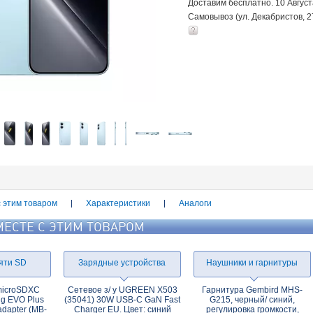
Доставим бесплатно. 10 Авгус
Самовывоз (ул. Декабристов, 2
с этим товаром
Характеристики
Аналоги
МЕСТЕ С ЭТИМ ТОВАРОМ
яти SD
Зарядные устройства
Наушники и гарнитуры
microSDXC
Сетевое з/ у UGREEN X503
Гарнитура Gembird MHS-
g EVO Plus
(35041) 30W USB-C GaN Fast
G215, черный/ синий,
adapter (MB-
Charger EU. Цвет: синий
регулировка громкости,