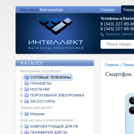
|
Ваш город:
Екатеринбург
Главная
Товар
Телефоны в Екате
8 (343) 227-89-8
8 (343) 227-88-9
Заказать звонок
КАТАЛОГ
Главная
/
Товар
Мобильные устройства /
Смартфон X
СОТОВЫЕ ТЕЛЕФОНЫ
ПЛАНШЕТЫ
НОУТБУКИ
ПОРТАТИВНАЯ ЭЛЕКТРОНИКА
АКСЕССУАРЫ
Товары для детей /
Игрушки
Компьютеры и комплектующие /
КОМПЛЕКТУЮЩИЕ ДЛЯ ПК
ПЕРИФЕРИЯ ДЛЯ ПК