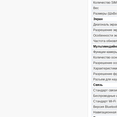
Количество SIM
Вес
Размеры (ШxВx
Экран
Диагональ экра
Разрешение эк
Особенности э
Частота обновл
Мультимедийн
Функции камер
Количество осн
Разрешение осн
Характеристики
Разрешение фр
Разъем для на
Связь
Стандарт связи
Беспроводные
Стандарт Wi-Fi 
Версия Bluetoot
Навигационная