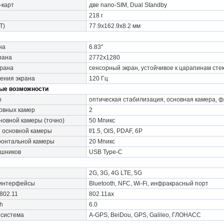
-карт
две nano-SIM, Dual Standby
218 г
Т)
77.9x162.9x8.2 мм
на
6.83"
рана
2772x1280
крана
сенсорный экран, устойчивое к царапинам стек
ения экрана
120 Гц
ые возможности
ы
оптическая стабилизация, основная камера, 
овных камер
2
овной камеры (точно)
50 Мпикс
 основной камеры
f/1.5, OIS, PDAF, 6P
онтальной камеры
20 Мпикс
ушников
USB Type-C
2G, 3G, 4G LTE, 5G
 интерфейсы
Bluetooth, NFC, Wi-Fi, инфракрасный порт
802.11
802.11ax
h
6.0
 система
A-GPS, BeiDou, GPS, Galileo, ГЛОНАСС