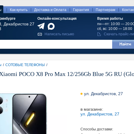
|
|
|
|
|
ы
Как купить
Доставка и Оплата
Гарантия
Партнерам
Конта
ринбурге
Онлайн-консультация
Время работы
8, Декабристов 27
пн—пт: 10:00 — 20:0
8
сб, вс: 10:00 — 18:00
Написать письмо
Скачать прайс-ли
ы
/
СОТОВЫЕ ТЕЛЕФОНЫ
/
iaomi POCO X8 Pro Max 12/256Gb Blue 5G RU (Glob
ул. Декабристов, 27
в магазине:
ул. Декабристов, 27
Способы доставки: