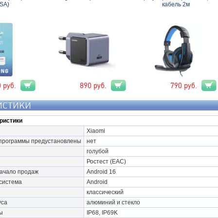
SA)
кабель 2м
0
руб.
890
руб.
790
руб.
ИСТИКИ
ристики
Xiaomi
программы предустановлены
нет
голубой
Ростест (EAC)
начало продаж
Android 16
система
Android
классический
уса
алюминий и стекло
ы
IP68, IP69K