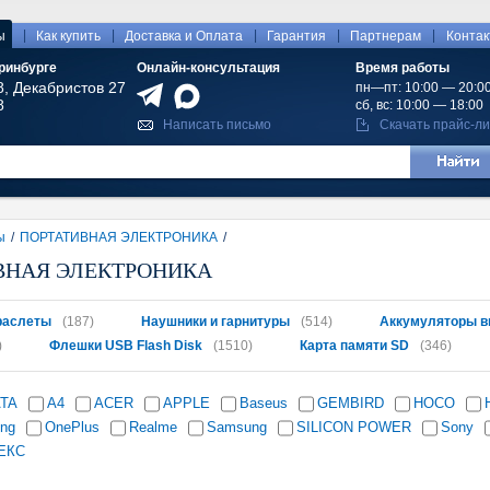
|
|
|
|
|
ы
Как купить
Доставка и Оплата
Гарантия
Партнерам
Конта
ринбурге
Онлайн-консультация
Время работы
8, Декабристов 27
пн—пт: 10:00 — 20:0
8
сб, вс: 10:00 — 18:00
Написать письмо
Скачать прайс-ли
ы
/
ПОРТАТИВНАЯ ЭЛЕКТРОНИКА
/
ВНАЯ ЭЛЕКТРОНИКА
раслеты
(187)
Наушники и гарнитуры
(514)
Аккумуляторы в
)
Флешки USB Flash Disk
(1510)
Карта памяти SD
(346)
ATA
A4
ACER
APPLE
Baseus
GEMBIRD
HOCO
ing
OnePlus
Realme
Samsung
SILICON POWER
Sony
ЕКС