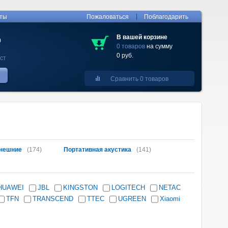
|
кты
Пожаловаться
Поблагодарить
В вашей корзине
0
0 товаров
на сумму
0 руб.
ст
Сравнить 0 товаров
нешние
(174)
Портативная акустика
(141)
HUAWEI
JBL
KINGSTON
LOGITECH
NETAC
TFN
TRANSCEND
TTEC
UGREEN
Xiaomi