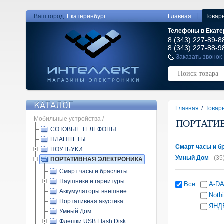
|
Ваш город:
Екатеринбург
Главная
Товар
Телефоны в Екате
8 (343) 227-89-8
8 (343) 227-88-9
Заказать звонок
КАТАЛОГ
Главная
/
Товар
Мобильные устройства /
ПОРТАТИ
СОТОВЫЕ ТЕЛЕФОНЫ
ПЛАНШЕТЫ
Смарт часы и б
НОУТБУКИ
Умный Дом
(35
ПОРТАТИВНАЯ ЭЛЕКТРОНИКА
Смарт часы и браслеты
Наушники и гарнитуры
Все
A-D
Аккумуляторы внешние
Noth
Портативная акустика
ЯНД
Умный Дом
Флешки USB Flash Disk