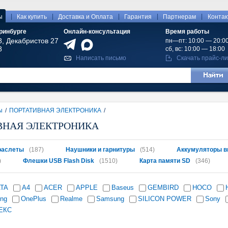
|
|
|
|
|
ы
Как купить
Доставка и Оплата
Гарантия
Партнерам
Конта
ринбурге
Онлайн-консультация
Время работы
8, Декабристов 27
пн—пт: 10:00 — 20:0
8
сб, вс: 10:00 — 18:00
Написать письмо
Скачать прайс-ли
ы
/
ПОРТАТИВНАЯ ЭЛЕКТРОНИКА
/
ВНАЯ ЭЛЕКТРОНИКА
раслеты
(187)
Наушники и гарнитуры
(514)
Аккумуляторы в
)
Флешки USB Flash Disk
(1510)
Карта памяти SD
(346)
ATA
A4
ACER
APPLE
Baseus
GEMBIRD
HOCO
ing
OnePlus
Realme
Samsung
SILICON POWER
Sony
ЕКС