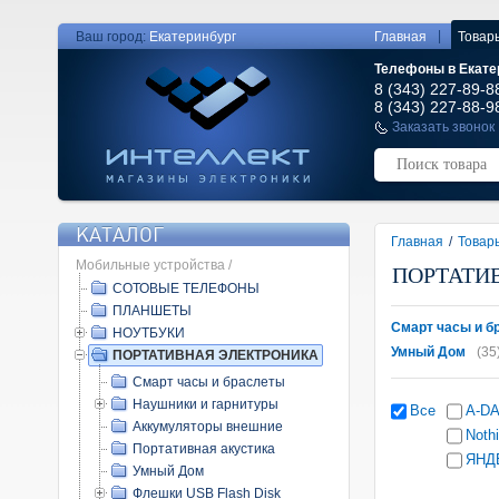
|
Ваш город:
Екатеринбург
Главная
Товар
Телефоны в Екате
8 (343) 227-89-8
8 (343) 227-88-9
Заказать звонок
КАТАЛОГ
Главная
/
Товар
Мобильные устройства /
ПОРТАТИ
СОТОВЫЕ ТЕЛЕФОНЫ
ПЛАНШЕТЫ
Смарт часы и б
НОУТБУКИ
Умный Дом
(35
ПОРТАТИВНАЯ ЭЛЕКТРОНИКА
Смарт часы и браслеты
Наушники и гарнитуры
Все
A-D
Аккумуляторы внешние
Noth
Портативная акустика
ЯНД
Умный Дом
Флешки USB Flash Disk