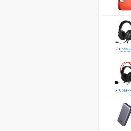
Cравни
Cравни