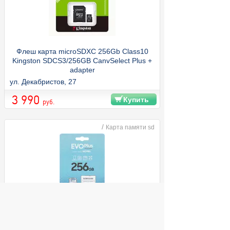
Флеш карта microSDXC 256Gb Class10
Kingston SDCS3/256GB CanvSelect Plus +
adapter
ул. Декабристов, 27
3 990
Купить
руб.
/
Карта памяти sd
Флеш карта microSDXC 256Gb Samsung
EVO Plus UHS-I U3 + SD adapter (MB-