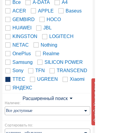
Все
A-DATA
A4
ACER
APPLE
Baseus
GEMBIRD
HOCO
HUAWEI
JBL
KINGSTON
LOGITECH
NETAC
Nothing
OnePlus
Realme
Samsung
SILICON POWER
Sony
TFN
TRANSCEND
TTEC
UGREEN
Xiaomi
ЯНДЕКС
Расширенный поиск
Наличие:
Сортировать по: