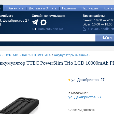
|
|
|
|
|
ы
Как купить
Доставка и Оплата
Гарантия
Партнерам
Конта
ринбурге
Онлайн-консультация
Время работы
8, Декабристов 27
пн—пт: 10:00 — 20:0
8
сб, вс: 10:00 — 18:00
Написать письмо
Скачать прайс-ли
ы
/
ПОРТАТИВНАЯ ЭЛЕКТРОНИКА
/
Аккумуляторы внешние
/
ккумулятор TTEC PowerSlim Trio LCD 10000mAh PD
ул. Декабристов, 27
в магазине:
ул. Декабристов, 27
Способы доставки: