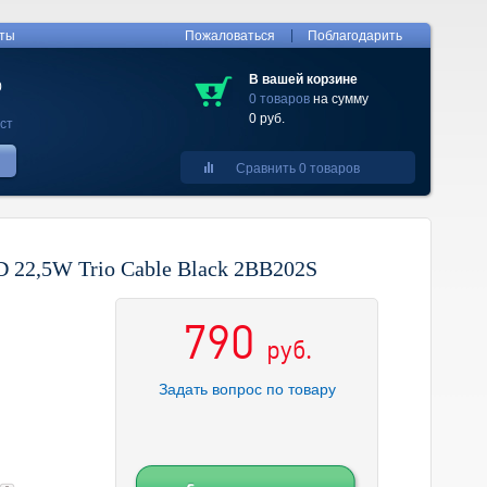
|
кты
Пожаловаться
Поблагодарить
В вашей корзине
0
0 товаров
на сумму
0 руб.
ст
Сравнить 0 товаров
 22,5W Trio Cable Black 2BB202S
790
руб.
Задать вопрос по товару