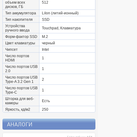
объем всех
512
дисков, ГБ
Тип аккумулятора
LiIon (литий-ионный)
Тип накопителя
SSD
Устройства
Touchpad, Клавиатура
ручного ввода
Форм-фактор SSD
M.2
Цвет клавиатуры
черный
Чипсет
Intel
Число портов
1
HDMI
Число портов USB
1
2.0
Число портов USB
2
Type-A 3.2 Gen 1
Число портов USB
1
Type-C
Шторка для веб-
Есть
камеры
Яркость, кд/м2
250
АНАЛОГИ