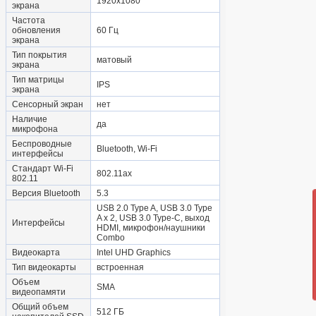
1920x1080
экрана
Частота
обновления
60 Гц
экрана
Тип покрытия
матовый
экрана
Тип матрицы
IPS
экрана
Сенсорный экран
нет
Наличие
да
микрофона
Беспроводные
Bluetooth, Wi-Fi
интерфейсы
Стандарт Wi-Fi
802.11ax
802.11
Версия Bluetooth
5.3
USB 2.0 Type A, USB 3.0 Type
A x 2, USB 3.0 Type-С, выход
Интерфейсы
HDMI, микрофон/наушники
Combo
Видеокарта
Intel UHD Graphics
Тип видеокарты
встроенная
Объем
SMA
видеопамяти
Общий объем
512 ГБ