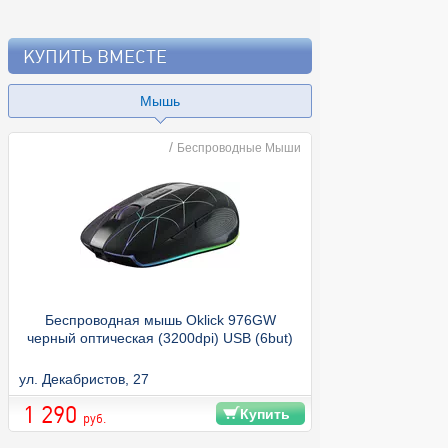
КУПИТЬ ВМЕСТЕ
Мышь
Внешние ж
/
Беспроводные Мыши
Беспроводная мышь Oklick 976GW
Жесткий диск Si
черный оптическая (3200dpi) USB (6but)
SP040TBPHD66
ул. Декабристов, 27
ул. Декабристов, 
1 290
13 590
Купить
руб.
руб.