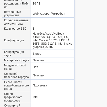
Возможность
расширения RAM,
16 ГБ
до
Встроенные
Web-камера, Микрофон
устройства
Кол-во элементов
3
аккумулятора
Количество SSD
1
Ноутбук Asus VivoBook
X1502VA-BQ924, 15.6, IPS,
Конфигурация
Intel Core i7 13620H, DDR4
16ГБ, SSD 512ГБ, Intel Iris Xe
graphics, синий
Конфигурация
Stereo
звука
Материал корпуса
Пластик
Модуль сотовой
Нет
связи
Основной
Пластик
материал корпуса
Особенности
устройств ручного
Подсветка
ввода
Серия
графического
Intel
процессора
Суммарный