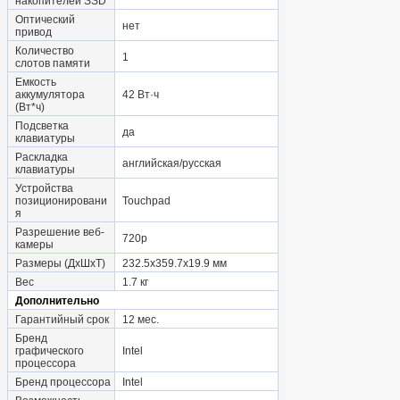
накопителей SSD
Оптический
нет
привод
Количество
1
слотов памяти
Емкость
аккумулятора
42 Вт·ч
(Вт*ч)
Подсветка
да
клавиатуры
Раскладка
английская/русская
клавиатуры
Устройства
позиционировани
Touchpad
я
Разрешение веб-
720p
камеры
Размеры (ДхШхТ)
232.5x359.7x19.9 мм
Вес
1.7 кг
Дополнительно
Гарантийный срок
12 мес.
Бренд
графического
Intel
процессора
Бренд процессора
Intel