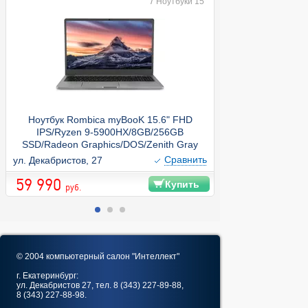
/
Ноутбуки 15"
Ноутбук Rombica myBooK 15.6" FHD
Ноутбук Digma
IPS/Ryzen 9-5900HX/8GB/256GB
1334U 16Gb SS
SSD/Radeon Graphics/DOS/Zenith Gray
graphics 15.6
Windows 11 P
Cравнить
ул. Декабристов, 27
ул. Декабристов, 
4250
59 990
60 990
Купить
руб.
руб.
© 2004 компьютерный салон "Интеллект"
г. Екатеринбург:
ул. Декабристов 27, тел. 8 (343) 227-89-88,
8 (343) 227-88-98.