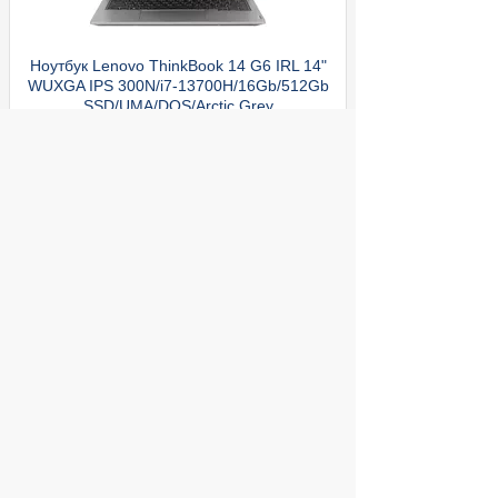
Ноутбук Lenovo ThinkBook 14 G6 IRL 14"
WUXGA IPS 300N/i7-13700H/16Gb/512Gb
SSD/UMA/DOS/Arctic Grey
ул. Декабристов, 27
109 990
Купить
руб.
© 2004 компьютерный салон "Интеллект"
г. Екатеринбург:
ул. Декабристов 27, тел. 8 (343) 227-89-88,
8 (343) 227-88-98.
Информация представленная на сайте, носит
исключительно информационный характер и
не является публичной офертой,
определяемой Статьей 437 (2) ГК РФ