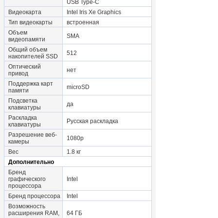
USB Type-C
Видеокарта
Intel Iris Xe Graphics
Тип видеокарты
встроенная
Объем
SMA
видеопамяти
Общий объем
512
накопителей SSD
Оптический
нет
привод
Поддержка карт
microSD
памяти
Подсветка
да
клавиатуры
Раскладка
Русская раскладка
клавиатуры
Разрешение веб-
1080p
камеры
Вес
1.8 кг
Дополнительно
Бренд
графического
Intel
процессора
Бренд процессора
Intel
Возможность
расширения RAM,
64 ГБ