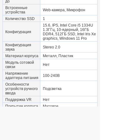
до
Встроенные
Web-камера, Микрофон
устройства
Количество SSD
1
15.6, IPS, Intel Core i5 1334U
1.3ГГц, 10-ядерный, 16ГБ
Конфигурация
DDR4, 512ГБ SSD, Intel Iris Xe
graphics, Windows 11 Pro
Конфигурация
Stereo 2.0
звука
Материал корпуса
Металл, Пластик
Модуль сотовой
Нет
связи
Напряжение
100-240В
адаптера питания
Особенности
устройств ручного
Подсветка
ввода
Поддержка VR
Нет
Покрытие корпуса
Матовое
Серия
графического
Intel
процессора
Сетевая карта
1000 Мбит/с (GE)
Слоты RAM-
2
памяти