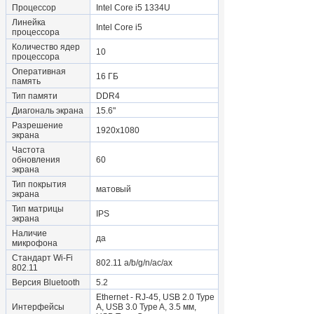
Процессор
Intel Core i5 1334U
Линейка
Intel Core i5
процессора
Количество ядер
10
процессора
Оперативная
16 ГБ
память
Тип памяти
DDR4
Диагональ экрана
15.6"
Разрешение
1920x1080
экрана
Частота
обновления
60
экрана
Тип покрытия
матовый
экрана
Тип матрицы
IPS
экрана
Наличие
да
микрофона
Стандарт Wi-Fi
802.11 a/b/g/n/ac/ax
802.11
Версия Bluetooth
5.2
Ethernet - RJ-45, USB 2.0 Type
Интерфейсы
A, USB 3.0 Type A, 3.5 мм,