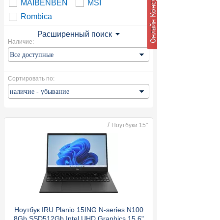
MAIBENBEN
MSI
Rombica
Расширенный поиск
Наличие:
Сортировать по:
/
Ноутбуки 15"
Ноутбук IRU Planio 15ING N-series N100
8Gb SSD512Gb Intel UHD Graphics 15.6"