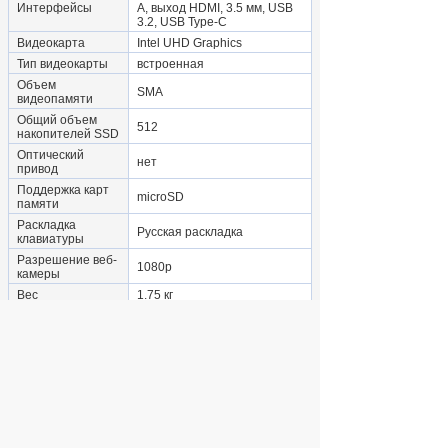
Интерфейсы
A, выход HDMI, 3.5 мм, USB
3.2, USB Type-C
Видеокарта
Intel UHD Graphics
Тип видеокарты
встроенная
Объем
SMA
видеопамяти
Общий объем
512
накопителей SSD
Оптический
нет
привод
Поддержка карт
microSD
памяти
Раскладка
Русская раскладка
клавиатуры
Разрешение веб-
1080p
камеры
Вес
1.75 кг
Дополнительно
Бренд
графического
Intel
процессора
Бренд процессора
Intel
Встроенные
Web-камера, Микрофон
устройства
Количество SSD
1