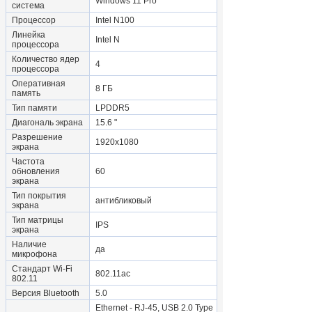
Windows 11 Pro
система
Процессор
Intel N100
Линейка
Intel N
процессора
Количество ядер
4
процессора
Оперативная
8 ГБ
память
Тип памяти
LPDDR5
Диагональ экрана
15.6 "
Разрешение
1920x1080
экрана
Частота
обновления
60
экрана
Тип покрытия
антибликовый
экрана
Тип матрицы
IPS
экрана
Наличие
да
микрофона
Стандарт Wi-Fi
802.11ac
802.11
Версия Bluetooth
5.0
Ethernet - RJ-45, USB 2.0 Type