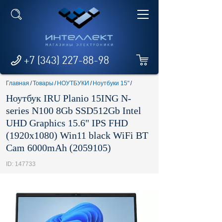
+7 (343) 227-88-98
Главная
/
Товары
/
НОУТБУКИ
/
Ноутбуки 15"
/
Ноутбук IRU Planio 15ING N-
series N100 8Gb SSD512Gb Intel
UHD Graphics 15.6" IPS FHD
(1920x1080) Win11 black WiFi BT
Cam 6000mAh (2059105)
ID: 147733