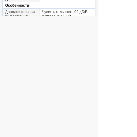
Особенности
Дополнительная
Чувствительность 92 дБ/В,
информация
Импеданс 16 Ом
АНАЛОГИ
/
Гарнитуры (наушники с микрофоном)
Гарнитура EarPods whith 3.5mm
Headphone plug White
ул. Декабристов, 27
350
Купить
руб.