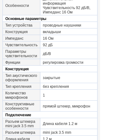
информация
Особенности
Чувствительность 92 дБ/В,
Импеданс 16 Ом
Основные параметры
Тип устройства
проводные наушники
Конструкция
вкладыши
Импеданс
16 Ом
Чувствительность
92 дБ
Параметры
дБ/В
чувствительности
Функции
регулировка громкости
Конструкция
Тип акустического
закрытые
оформления
Тип крепления
без крепления
Количество
1
микрофонов
Конструктивные
прямой штекер, микрофон
особенности
Подключение
Разъем штекера
Длина кабеля 1.2 м
mini jack 3.5 mm
Разъем штекера
mini jack 3.5 mm
Длина кабеля
1.2 м