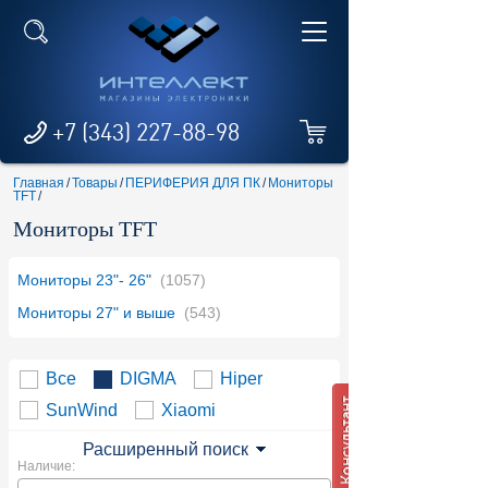
+7 (343) 227-88-98
Главная
/
Товары
/
ПЕРИФЕРИЯ ДЛЯ ПК
/
Мониторы
TFT
/
Мониторы TFT
Мониторы 23"- 26"
(1057)
Мониторы 27" и выше
(543)
Все
DIGMA
Hiper
SunWind
Xiaomi
Расширенный поиск
Наличие: