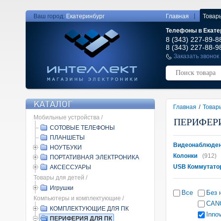
|
Ваш город:
Екатеринбург
Главная
Товар
Телефоны в Екате
8 (343) 227-89-8
8 (343) 227-88-9
Заказать звонок
КАТАЛОГ
Главная
/
Товар
Мобильные устройства /
ПЕРИФЕР
СОТОВЫЕ ТЕЛЕФОНЫ
ПЛАНШЕТЫ
Видеонаблюде
НОУТБУКИ
Колонки
(912)
ПОРТАТИВНАЯ ЭЛЕКТРОНИКА
USB Коммутатор
АКСЕССУАРЫ
Товары для детей /
Игрушки
Все
Без 
Компьютеры и комплектующие /
CAN
КОМПЛЕКТУЮЩИЕ ДЛЯ ПК
Innov
ПЕРИФЕРИЯ ДЛЯ ПК