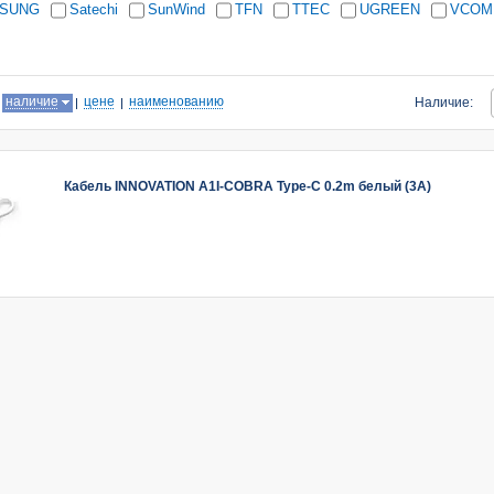
SUNG
Satechi
SunWind
TFN
TTEC
UGREEN
VCOM
:
наличие
цене
наименованию
Наличие:
Кабель INNOVATION A1I-COBRA Type-C 0.2m белый (3A)