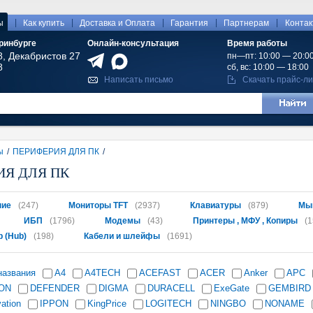
|
|
|
|
|
ы
Как купить
Доставка и Оплата
Гарантия
Партнерам
Конта
ринбурге
Онлайн-консультация
Время работы
8, Декабристов 27
пн—пт: 10:00 — 20:0
8
сб, вс: 10:00 — 18:00
Написать письмо
Скачать прайс-ли
ы
/
ПЕРИФЕРИЯ ДЛЯ ПК
/
ИЯ ДЛЯ ПК
ние
(247)
Мониторы TFT
(2937)
Клавиатуры
(879)
Мы
ИБП
(1796)
Модемы
(43)
Принтеры , МФУ , Копиры
(1
 (Hub)
(198)
Кабели и шлейфы
(1691)
названия
A4
A4TECH
ACEFAST
ACER
Anker
APC
ON
DEFENDER
DIGMA
DURACELL
ExeGate
GEMBIRD
ation
IPPON
KingPrice
LOGITECH
NINGBO
NONAME