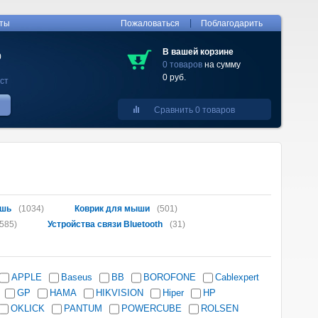
|
кты
Пожаловаться
Поблагодарить
В вашей корзине
0
0 товаров
на сумму
0 руб.
ст
Сравнить 0 товаров
шь
(1034)
Коврик для мыши
(501)
585)
Устройства связи Bluetooth
(31)
APPLE
Baseus
BB
BOROFONE
Cablexpert
GP
HAMA
HIKVISION
Hiper
HP
OKLICK
PANTUM
POWERCUBE
ROLSEN