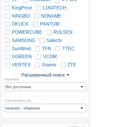
KingPrice
LOGITECH
NINGBO
NONAME
OKLICK
PANTUM
POWERCUBE
ROLSEN
SAMSUNG
Satechi
SunWind
TFN
TTEC
UGREEN
VCOM
VERTEX
Xiaomi
ZTE
Расширенный поиск
Наличие:
Сортировать по: