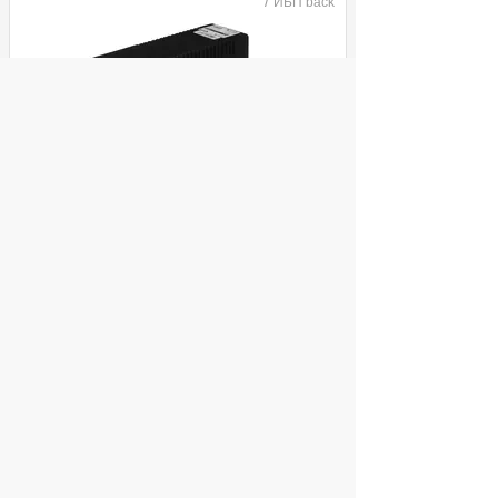
/
ИБП back
Источник бесперебойного питания
ExeGate SpecialPro UNB-800 480Вт
800ВА черный EX292774RUS
ул. Декабристов, 27
6 590
Купить
руб.
© 2004 компьютерный салон "Интеллект"
г. Екатеринбург:
ул. Декабристов 27, тел. 8 (343) 227-89-88,
8 (343) 227-88-98.
Информация представленная на сайте, носит
исключительно информационный характер и