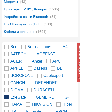
Модемы
(43)
Принтеры , МФУ , Копиры
(1585)
Устройства связи Bluetooth
(31)
USB Коммутатор (Hub)
(198)
Кабели и шлейфы
(1691)
Все
Без названия
A4
A4TECH
ACEFAST
ACER
Anker
APC
APPLE
Baseus
BB
BOROFONE
Cablexpert
CANON
DEFENDER
DIGMA
DURACELL
ExeGate
GEMBIRD
GP
HAMA
HIKVISION
Hiper
HP
Innovation
IPPON