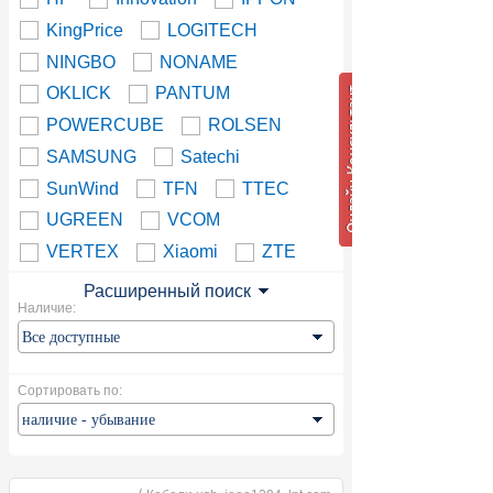
KingPrice
LOGITECH
NINGBO
NONAME
OKLICK
PANTUM
POWERCUBE
ROLSEN
SAMSUNG
Satechi
SunWind
TFN
TTEC
UGREEN
VCOM
VERTEX
Xiaomi
ZTE
Расширенный поиск
Наличие:
Сортировать по: