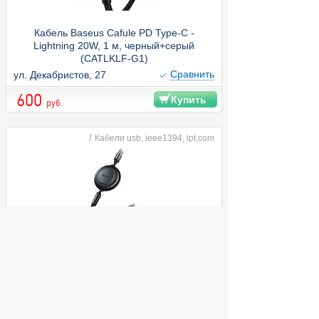
Кабель Baseus Cafule PD Type-C -
Lightning 20W, 1 м, черный+серый
(CATLKLF-G1)
Cравнить
ул. Декабристов, 27
600
Купить
руб.
/
Кабели usb, ieee1394, lpt,com
Кабель Baseus Bright Mirror 2 серии 3-в-1
USB - Type-C + MicroUSB + Lightning
3.5A, 1.1 м, черный (CAMJ010001)
ул. Декабристов, 27