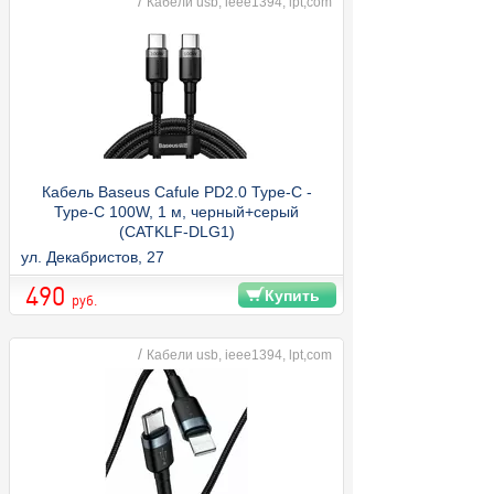
/
Кабели usb, ieee1394, lpt,com
Кабель Baseus Cafule PD2.0 Type-C -
Type-C 100W, 1 м, черный+серый
(CATKLF-DLG1)
ул. Декабристов, 27
490
Купить
руб.
/
Кабели usb, ieee1394, lpt,com