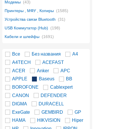
Модемы
(43)
Принтеры , МФУ , Копиры
(1585)
Устройства связи Bluetooth
(31)
USB Коммутатор (Hub)
(198)
Кабели и шлейфы
(1691)
Все
Без названия
A4
A4TECH
ACEFAST
ACER
Anker
APC
APPLE
Baseus
BB
BOROFONE
Cablexpert
CANON
DEFENDER
DIGMA
DURACELL
ExeGate
GEMBIRD
GP
HAMA
HIKVISION
Hiper
HP
Innovation
IPPON