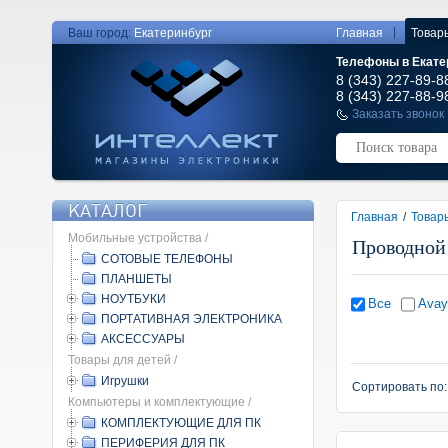
|
Ваш город:
Екатеринбург
Главная
Товар
Телефоны в Екате
8 (343) 227-89-8
8 (343) 227-88-9
Заказать звонок
КАТАЛОГ
Главная
/
Товар
Мобильные устройства /
Проводной
СОТОВЫЕ ТЕЛЕФОНЫ
ПЛАНШЕТЫ
НОУТБУКИ
Все
Avay
ПОРТАТИВНАЯ ЭЛЕКТРОНИКА
АКСЕССУАРЫ
Товары для детей /
Игрушки
Сортировать по
Компьютеры и комплектующие /
КОМПЛЕКТУЮЩИЕ ДЛЯ ПК
ПЕРИФЕРИЯ ДЛЯ ПК