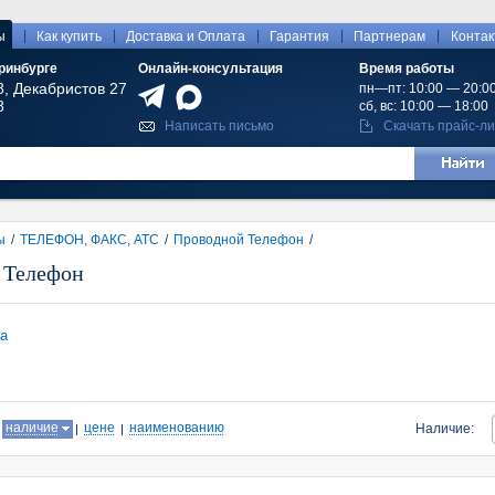
|
|
|
|
|
ы
Как купить
Доставка и Оплата
Гарантия
Партнерам
Конта
ринбурге
Онлайн-консультация
Время работы
8, Декабристов 27
пн—пт: 10:00 — 20:0
8
сб, вс: 10:00 — 18:00
Написать письмо
Скачать прайс-ли
ы
/
ТЕЛЕФОН, ФАКС, АТС
/
Проводной Телефон
/
 Телефон
a
:
наличие
цене
наименованию
Наличие: