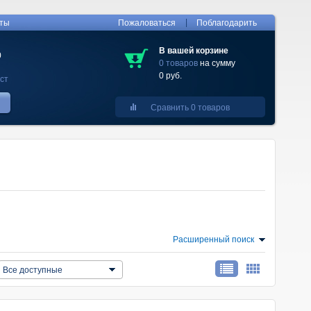
|
кты
Пожаловаться
Поблагодарить
В вашей корзине
0
0 товаров
на сумму
0 руб.
ст
Сравнить 0 товаров
Расширенный поиск
Все доступные