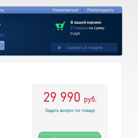
|
кты
Пожаловаться
Поблагодарить
В вашей корзине
0
0 товаров
на сумму
0 руб.
ст
Сравнить 0 товаров
29 990
руб.
Задать вопрос по товару