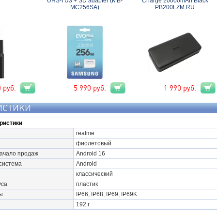
UHS-I U3 + SD adapter (MB-
Charge 20000mAh Black
MC256SA)
PB200LZM RU
0
руб.
5 990
руб.
1 990
руб.
ИСТИКИ
ристики
realme
фиолетовый
начало продаж
Android 16
система
Android
классический
уса
пластик
ы
IP66, IP68, IP69, IP69K
192 г