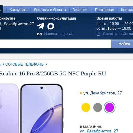
|
|
|
|
|
ы
Как купить
Доставка и Оплата
Гарантия
Партнерам
Конта
ринбурге
Онлайн-консультация
Время работы
8, Декабристов 27
пн—пт: 10:00 — 20:0
8
сб, вс: 10:00 — 18:00
Написать письмо
Скачать прайс-ли
ы
/
СОТОВЫЕ ТЕЛЕФОНЫ
/
Realme 16 Pro 8/256GB 5G NFC Purple RU
ул. Декабристов, 27
в магазине:
ул. Декабристов, 27