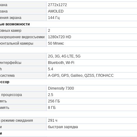
рана
2772x1272
рана
AMOLED
ения экрана
144 Гц
ые возможности
овных камер
2
разрешение видеосъемки
1280x720 HD
онтальной камеры
50 Мпикс
2G, 3G, 4G LTE, 5G
 интерфейсы
Bluetooth, Wi-Fi
h
5.4
 система
A-GPS, GPS, Galileo, QZSS, ГЛОНАСС
ессор
Dimensity 7300
и процессора
2.5
мять
256 ГБ
амять
8 ГБ
в режиме ожидания
291 ч
и
быстрая зарядка
и