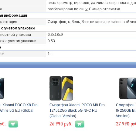
акселерометр, гироскоп, датчик освещенности, да
я
разблокировка по лицу, Сканер отпечатка
ая информация
плектация
Смартфон, кабель, блок питания, силиконовый чех
 с учетом упаковки
портной упаковки
6.3x18x9
ах с учетом упаковки
0.53
о
рок
1 г.
 Xiaomi POCO X8 Pro
Смартфон Xiaomi POCO M8 Pro
Смартфон 
White 5G EU (Global
12/ 512Gb Black 5G NFC RU
8/ 256Gb Bl
(Global Version)
Version)
уб.
26 990
руб.
27 990
ру