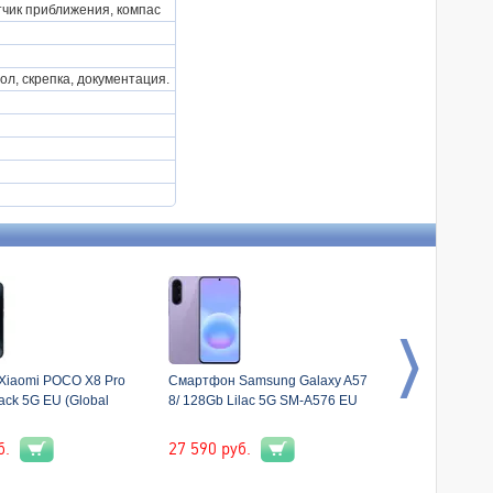
тчик приближения, компас
ол, скрепка, документация.
Xiaomi POCO X8 Pro
Смартфон Samsung Galaxy A57
Смартфон Xi
ack 5G EU (Global
8/ 128Gb Lilac 5G SM-A576 EU
12/ 512Gb Gr
Version)
б.
27 590
руб.
32 490
руб.