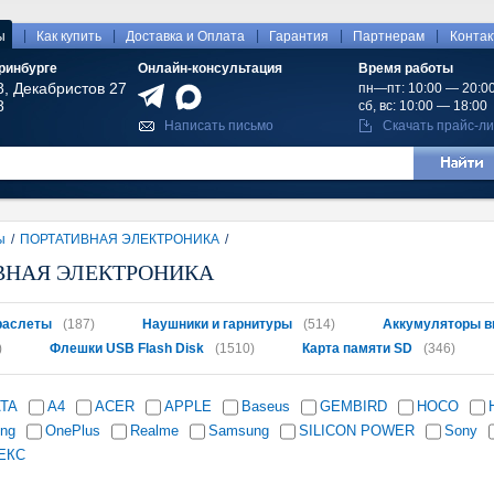
|
|
|
|
|
ы
Как купить
Доставка и Оплата
Гарантия
Партнерам
Конта
ринбурге
Онлайн-консультация
Время работы
8, Декабристов 27
пн—пт: 10:00 — 20:0
8
сб, вс: 10:00 — 18:00
Написать письмо
Скачать прайс-ли
ы
/
ПОРТАТИВНАЯ ЭЛЕКТРОНИКА
/
ВНАЯ ЭЛЕКТРОНИКА
раслеты
(187)
Наушники и гарнитуры
(514)
Аккумуляторы в
)
Флешки USB Flash Disk
(1510)
Карта памяти SD
(346)
ATA
A4
ACER
APPLE
Baseus
GEMBIRD
HOCO
ing
OnePlus
Realme
Samsung
SILICON POWER
Sony
ЕКС