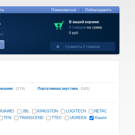
|
кты
Пожаловаться
Поблагодарить
В вашей корзине
0
0 товаров
на сумму
0 руб.
ст
Сравнить 0 товаров
нешние
(174)
Портативная акустика
(141)
HUAWEI
JBL
KINGSTON
LOGITECH
NETAC
TFN
TRANSCEND
TTEC
UGREEN
Xiaomi