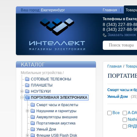
|
Ваш город:
Екатеринбург
Главная
Товар
Телефоны в Екате
8 (343) 227-89-8
8 (343) 227-88-9
Заказать звонок
КАТАЛОГ
Главная
/
Товар
Мобильные устройства /
ПОРТАТИ
СОТОВЫЕ ТЕЛЕФОНЫ
ПЛАНШЕТЫ
Смарт часы и б
НОУТБУКИ
Умный Дом
(35
ПОРТАТИВНАЯ ЭЛЕКТРОНИКА
Смарт часы и браслеты
Наушники и гарнитуры
Все
A-D
Аккумуляторы внешние
Noth
Портативная акустика
ЯНД
Умный Дом
Флешки USB Flash Disk