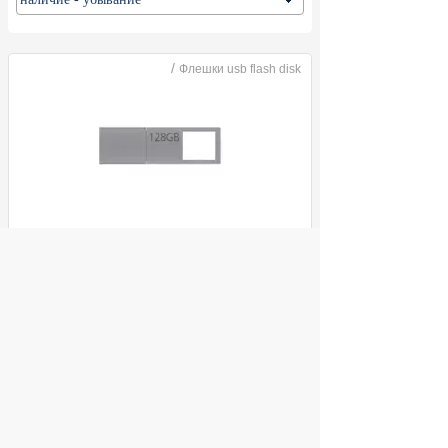
/
Флешки usb flash disk
Флеш Диск USB 3.0 128Gb Xiaomi Dual-
interface USB Type-A; USB Type-C
ул. Декабристов, 27
2 590
Купить
руб.
© 2004 компьютерный салон "Интеллект"
г. Екатеринбург:
ул. Декабристов 27, тел. 8 (343) 227-89-88,