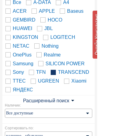
Все
A-DATA
A4
ACER
APPLE
Baseus
GEMBIRD
HOCO
HUAWEI
JBL
KINGSTON
LOGITECH
NETAC
Nothing
OnePlus
Realme
Samsung
SILICON POWER
Sony
TFN
TRANSCEND
TTEC
UGREEN
Xiaomi
ЯНДЕКС
Расширенный поиск
Наличие:
Сортировать по: