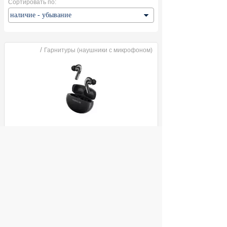
Сортировать по:
/
Гарнитуры (наушники с микрофоном)
Гарнитура OnePlus Buds 3 Pro Midnight
Opus E512A EU
ул. Декабристов, 27
9 490
Купить
руб.
© 2004 компьютерный салон "Интеллект"