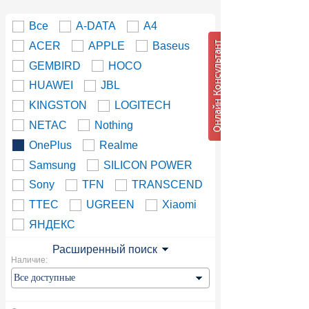
Все
A-DATA
A4
ACER
APPLE
Baseus
GEMBIRD
HOCO
HUAWEI
JBL
KINGSTON
LOGITECH
NETAC
Nothing
OnePlus
Realme
Samsung
SILICON POWER
Sony
TFN
TRANSCEND
TTEC
UGREEN
Xiaomi
ЯНДЕКС
Расширенный поиск
Наличие: