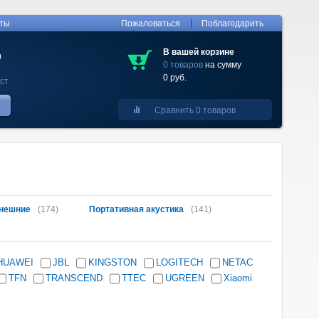
|
кты
Пожаловаться
Поблагодарить
В вашей корзине
0
0 товаров
на сумму
0 руб.
ст
Сравнить 0 товаров
нешние
(174)
Портативная акустика
(141)
HUAWEI
JBL
KINGSTON
LOGITECH
NETAC
TFN
TRANSCEND
TTEC
UGREEN
Xiaomi