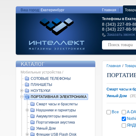
|
Ваш город:
Екатеринбург
Главная
Товар
Телефоны в Екате
8 (343) 227-89-8
8 (343) 227-88-9
Заказать звонок
КАТАЛОГ
Главная
/
Товар
Мобильные устройства /
ПОРТАТИ
СОТОВЫЕ ТЕЛЕФОНЫ
ПЛАНШЕТЫ
Смарт часы и б
НОУТБУКИ
Умный Дом
(35
ПОРТАТИВНАЯ ЭЛЕКТРОНИКА
Смарт часы и браслеты
Наушники и гарнитуры
Все
A-D
Аккумуляторы внешние
Noth
Портативная акустика
ЯНД
Умный Дом
Флешки USB Flash Disk