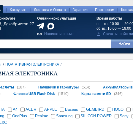
|
|
|
|
|
ы
Как купить
Доставка и Оплата
Гарантия
Партнерам
Конта
ринбурге
Онлайн-консультация
Время работы
8, Декабристов 27
пн—пт: 10:00 — 20:0
8
сб, вс: 10:00 — 18:00
Написать письмо
Скачать прайс-ли
ы
/
ПОРТАТИВНАЯ ЭЛЕКТРОНИКА
/
ВНАЯ ЭЛЕКТРОНИКА
раслеты
(187)
Наушники и гарнитуры
(514)
Аккумуляторы в
)
Флешки USB Flash Disk
(1510)
Карта памяти SD
(346)
ATA
A4
ACER
APPLE
Baseus
GEMBIRD
HOCO
ing
OnePlus
Realme
Samsung
SILICON POWER
Sony
ЕКС