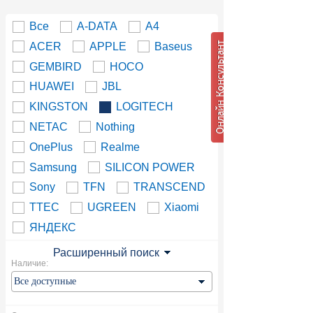
Все
A-DATA
A4
ACER
APPLE
Baseus
GEMBIRD
HOCO
HUAWEI
JBL
KINGSTON
LOGITECH
NETAC
Nothing
OnePlus
Realme
Samsung
SILICON POWER
Sony
TFN
TRANSCEND
TTEC
UGREEN
Xiaomi
ЯНДЕКС
Расширенный поиск
Наличие: