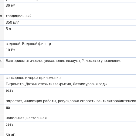
я
36 м²
ля
традиционный
350 мл/ч
5 л
водяной, Водяной фильтр
10 Вт
ые
Бактериостатическое увлажнение воздуха, Голосовое управление
сенсорное и через приложение
Гигрометр, Датчик открытиязакрытия, Датчик уровня воды
есть
гигростат, индикация работы, регулировка скорости вентилятора/интенс
да
напольная, настольная
сеть
50 дБ