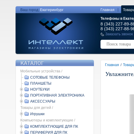
|
Ваш город:
Екатеринбург
Главная
Товар
Телефоны в Екате
8 (343) 227-89-8
8 (343) 227-88-9
Заказать звонок
КАТАЛОГ
Главная
/
Товар
Мобильные устройства /
Увлажнител
СОТОВЫЕ ТЕЛЕФОНЫ
ПЛАНШЕТЫ
НОУТБУКИ
ПОРТАТИВНАЯ ЭЛЕКТРОНИКА
АКСЕССУАРЫ
Товары для детей /
Игрушки
Компьютеры и комплектующие /
КОМПЛЕКТУЮЩИЕ ДЛЯ ПК
ПЕРИФЕРИЯ ДЛЯ ПК