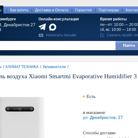
|
|
|
|
|
ы
Как купить
Доставка и Оплата
Гарантия
Партнерам
Конта
ринбурге
Онлайн-консультация
Время работы
8, Декабристов 27
пн—пт: 10:00 — 20:0
8
сб, вс: 10:00 — 18:00
Написать письмо
Скачать прайс-ли
ы
/
КЛИМАТ ТЕХНИКА
/
Увлажнители
/
ь воздуха Xiaomi Smartmi Evaporative Humidifier
Есть
в магазине:
ул. Декабристов, 27
Способы доставки: