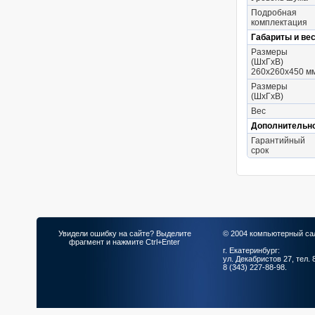
Подробная
комплектация
Габариты и ве
Размеры
(ШхГхВ)
260х260х450 м
Размеры
(ШхГхВ)
Вес
Дополнительн
Гарантийный
срок
Увидели ошибку на сайте? Выделите
© 2004 компьютерный са
фрагмент и нажмите Ctrl+Enter
г. Екатеринбург:
ул. Декабристов 27, тел. 
8 (343) 227-88-98.