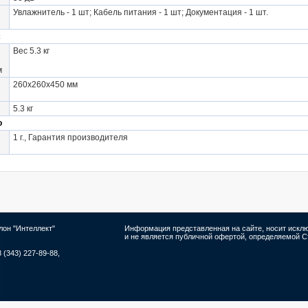
Увлажнитель - 1 шт; Кабель питания - 1 шт; Документация - 1 шт.
с
Вес 5.3 кг
м
260х260х450 мм
5.3 кг
о
1 г., Гарантия производителя
лон "Интеллект"
Информация представленная на сайте, носит иск
и не является публичной офертой, определяемой Ст
8 (343) 227-89-88,