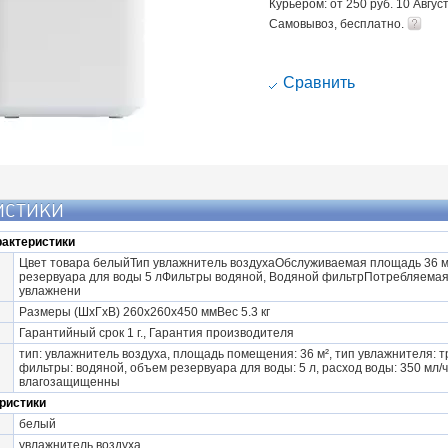
Курьером: от 250 руб. 10 Авгус
Самовывоз, бесплатно.
Cравнить
ИСТИКИ
актеристики
Цвет товара белыйТип увлажнитель воздухаОбслуживаемая площадь 36 м
резервуара для воды 5 лФильтры водяной, Водяной фильтрПотребляема
увлажнени
Размеры (ШхГхВ) 260х260х450 ммВес 5.3 кг
Гарантийный срок 1 г., Гарантия производителя
тип: увлажнитель воздуха, площадь помещения: 36 м², тип увлажнителя:
фильтры: водяной, объем резервуара для воды: 5 л, расход воды: 350 мл/ч
влагозащищенны
ристики
белый
увлажнитель воздуха