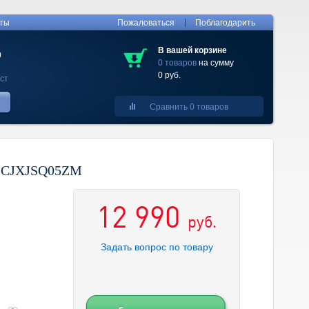
|
кты
Пожаловаться
Поблагодарить
В вашей корзине
0
0 товаров
на сумму
0 руб.
ст
Сравнить 0 товаров
 3 CJXJSQ05ZM
12 990
руб.
Задать вопрос по товару