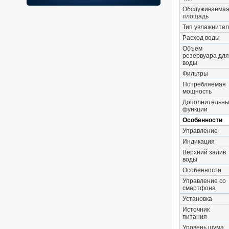
Обслуживаема
площадь
Тип увлажните
Расход воды
Объем
резервуара для
воды
Фильтры
Потребляемая
мощность
Дополнительн
функции
Особенности
Управление
Индикация
Верхний залив
воды
Особенности
Управление со
смартфона
Установка
Источник
питания
Уровень шума