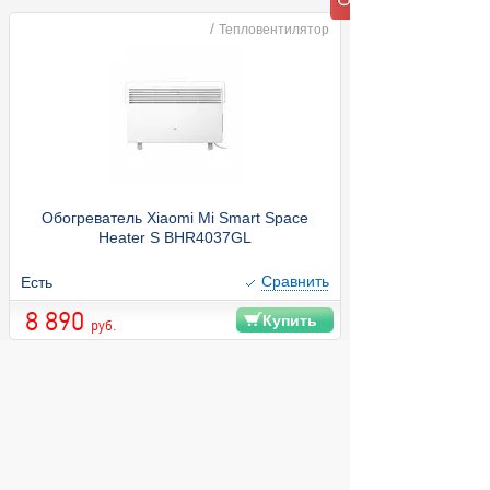
/
Тепловентилятор
Обогреватель Xiaomi Mi Smart Space
Heater S BHR4037GL
Cравнить
Есть
8 890
Купить
руб.
© 2004 компьютерный салон "Интеллект"
г. Екатеринбург:
ул. Декабристов 27, тел. 8 (343) 227-89-88,
8 (343) 227-88-98.