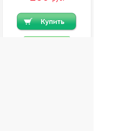
Купить в кредит
Или
заказать в один клик
© 2004 компьютерный салон "Интеллект"
г. Екатеринбург:
ул. Декабристов 27, тел. 8 (343) 227-89-88,
8 (343) 227-88-98.
Информация представленная на сайте, носит
исключительно информационный характер и
не является публичной офертой,
определяемой Статьей 437 (2) ГК РФ