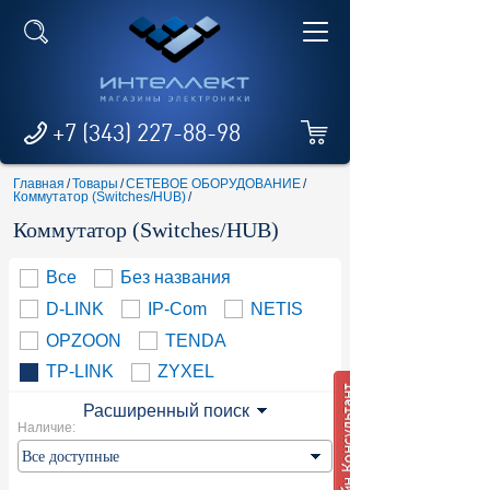
+7 (343) 227-88-98
Главная
/
Товары
/
СЕТЕВОЕ ОБОРУДОВАНИЕ
/
Коммутатор (Switches/HUB)
/
Коммутатор (Switches/HUB)
Все
Без названия
D-LINK
IP-Com
NETIS
OPZOON
TENDA
TP-LINK
ZYXEL
Расширенный поиск
Наличие: