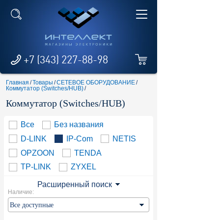
+7 (343) 227-88-98
Главная
/
Товары
/
СЕТЕВОЕ ОБОРУДОВАНИЕ
/
Коммутатор (Switches/HUB)
/
Коммутатор (Switches/HUB)
Все
Без названия
D-LINK
IP-Com
NETIS
OPZOON
TENDA
TP-LINK
ZYXEL
Расширенный поиск
Наличие: