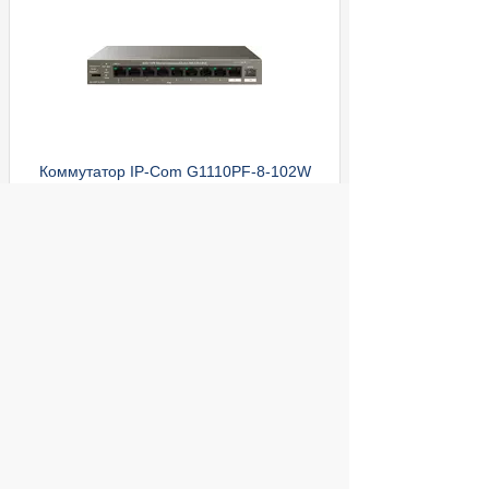
Коммутатор IP-Com G1110PF-8-102W
(L2) 9x1Гбит/с 1xКомбо(1000BASE-
T/SFP) 1SFP 8PoE 92W неуправляемый
ул. Декабристов, 27
7 890
Купить
руб.
© 2004 компьютерный салон "Интеллект"
г. Екатеринбург:
ул. Декабристов 27, тел. 8 (343) 227-89-88,
8 (343) 227-88-98.
Информация представленная на сайте, носит
исключительно информационный характер и
не является публичной офертой,