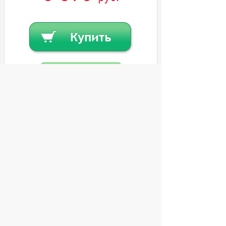
Купить в кредит
Или
заказать в один клик
© 2004 компьютерный салон "Интеллект"
г. Екатеринбург:
ул. Декабристов 27, тел. 8 (343) 227-89-88,
8 (343) 227-88-98.
Информация представленная на сайте, носит
исключительно информационный характер и
не является публичной офертой,
определяемой Статьей 437 (2) ГК РФ