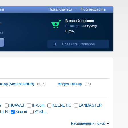
|
кты
Пожаловаться
Поблагодарить
В вашей корзине
0
0 товаров
на сумму
0 руб.
ст
Сравнить 0 товаров
атор (Switches/HUB)
(917)
Модем Dial-up
(16)
Y
HUAWEI
IP-Com
KEENETIC
LANMASTER
EEN
Xiaomi
ZYXEL
Расширенный поиск