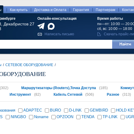
|
|
|
|
|
ы
Как купить
Доставка и Оплата
Гарантия
Партнерам
Конта
ринбурге
Онлайн-консультация
Время работы
8, Декабристов 27
пн—пт: 10:00 — 20:0
8
сб, вс: 10:00 — 18:00
Написать письмо
Скачать прайс-ли
ы
/
СЕТЕВОЕ ОБОРУДОВАНИЕ
/
 ОБОРУДОВАНИЕ
(302)
Маршрутизаторы (Routers),Точка Доступа
(185)
Коммут
Инструмент
(82)
Кабель Сетевой
(506)
Разное
(313)
названия
ADAPTEC
BURO
D-LINK
GEMBIRD
HOLD KE
IS
NINGBO
Noname
OPZOON
TENDA
TP-LINK
UGR