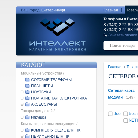
|
Ваш город:
Екатеринбург
Главная
Товар
Телефоны в Екате
8 (343) 227-89-8
8 (343) 227-88-9
Заказать звонок
КАТАЛОГ
Главная
/
Товар
Мобильные устройства /
СЕТЕВОЕ
СОТОВЫЕ ТЕЛЕФОНЫ
ПЛАНШЕТЫ
Сетевая карта
НОУТБУКИ
Модули
(149)
ПОРТАТИВНАЯ ЭЛЕКТРОНИКА
АКСЕССУАРЫ
Товары для детей /
Все
Без 
Игрушки
NET
Компьютеры и комплектующие /
КОМПЛЕКТУЮЩИЕ ДЛЯ ПК
ПЕРИФЕРИЯ ДЛЯ ПК