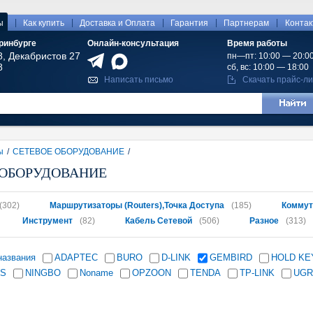
|
|
|
|
|
ы
Как купить
Доставка и Оплата
Гарантия
Партнерам
Конта
ринбурге
Онлайн-консультация
Время работы
8, Декабристов 27
пн—пт: 10:00 — 20:0
8
сб, вс: 10:00 — 18:00
Написать письмо
Скачать прайс-ли
ы
/
СЕТЕВОЕ ОБОРУДОВАНИЕ
/
 ОБОРУДОВАНИЕ
(302)
Маршрутизаторы (Routers),Точка Доступа
(185)
Коммут
Инструмент
(82)
Кабель Сетевой
(506)
Разное
(313)
названия
ADAPTEC
BURO
D-LINK
GEMBIRD
HOLD KE
IS
NINGBO
Noname
OPZOON
TENDA
TP-LINK
UGR