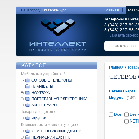
|
Ваш город:
Екатеринбург
Главная
Товар
Телефоны в Екате
8 (343) 227-89-8
8 (343) 227-88-9
Заказать звонок
КАТАЛОГ
Главная
/
Товар
Мобильные устройства /
СЕТЕВОЕ
СОТОВЫЕ ТЕЛЕФОНЫ
ПЛАНШЕТЫ
Сетевая карта
НОУТБУКИ
Модули
(149)
ПОРТАТИВНАЯ ЭЛЕКТРОНИКА
АКСЕССУАРЫ
Товары для детей /
Все
Без 
Игрушки
NET
Компьютеры и комплектующие /
КОМПЛЕКТУЮЩИЕ ДЛЯ ПК
ПЕРИФЕРИЯ ДЛЯ ПК