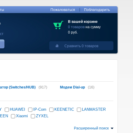
|
кты
Пожаловаться
Поблагодарить
В вашей корзине
0
0 товаров
на сумму
0 руб.
ст
Сравнить 0 товаров
атор (Switches/HUB)
(917)
Модем Dial-up
(16)
Y
HUAWEI
IP-Com
KEENETIC
LANMASTER
EEN
Xiaomi
ZYXEL
Расширенный поиск