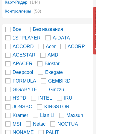
Карт-Ридер
(144)
Контроллеры
(58)
Все
Без названия
1STPLAYER
A-DATA
ACCORD
Acer
ACORP
AGESTAR
AMD
APACER
Biostar
Deepcool
Exegate
FORMULA
GEMBIRD
GIGABYTE
Ginzzu
HSPD
INTEL
IRU
JONSBO
KINGSTON
Kramer
Lian Li
Maxsun
MSI
Netac
NOCTUA
NONAME
PALIT