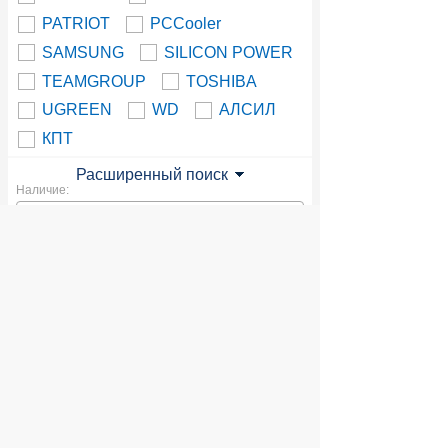
PATRIOT
PCCooler
SAMSUNG
SILICON POWER
TEAMGROUP
TOSHIBA
UGREEN
WD
АЛСИЛ
КПТ
Расширенный поиск
Наличие:
Доступной продукции в данном
разделе нет. Вы можете посмотреть
всю продукцию
© 2004 компьютерный салон "Интеллект"
г. Екатеринбург:
ул. Декабристов 27, тел. 8 (343) 227-89-88,
8 (343) 227-88-98.