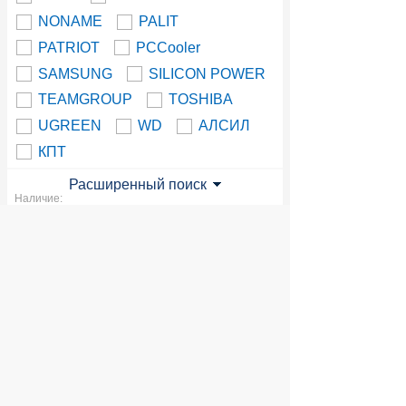
NONAME
PALIT
PATRIOT
PCCooler
SAMSUNG
SILICON POWER
TEAMGROUP
TOSHIBA
UGREEN
WD
АЛСИЛ
КПТ
Расширенный поиск
Наличие:
Доступной продукции в данном
разделе нет. Вы можете посмотреть
всю продукцию
© 2004 компьютерный салон "Интеллект"
г. Екатеринбург:
ул. Декабристов 27, тел. 8 (343) 227-89-88,