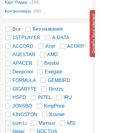
Карт-Ридер
(144)
Контроллеры
(58)
Все
Без названия
1STPLAYER
A-DATA
ACCORD
Acer
ACORP
AGESTAR
AMD
APACER
Biostar
Deepcool
Exegate
FORMULA
GEMBIRD
GIGABYTE
Ginzzu
HSPD
INTEL
IRU
JONSBO
KingPrice
KINGSTON
Kramer
Lian Li
Maxsun
MSI
Netac
NOCTUA