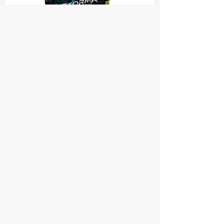
Видеокарта Palit PCI-E 4.0 PA-RTX4060TI
STORMX OC NVIDIA GeForce RTX
4060TI 8Gb 128bit GDDR6 2310/18000
HDMIx1 DPx3 HDCP Ret
ул. Декабристов, 27
43 990
Купить
руб.
© 2004 компьютерный салон "Интеллект"
г. Екатеринбург:
ул. Декабристов 27, тел. 8 (343) 227-89-88,
8 (343) 227-88-98.
Информация представленная на сайте, носит
исключительно информационный характер и
не является публичной офертой,
определяемой Статьей 437 (2) ГК РФ