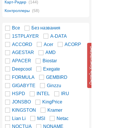
Карт-Ридер
(144)
Контроллеры
(58)
Все
Без названия
1STPLAYER
A-DATA
ACCORD
Acer
ACORP
AGESTAR
AMD
APACER
Biostar
Deepcool
Exegate
FORMULA
GEMBIRD
GIGABYTE
Ginzzu
HSPD
INTEL
IRU
JONSBO
KingPrice
KINGSTON
Kramer
Lian Li
MSI
Netac
NOCTUA
NONAME