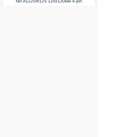
fan A1225M12S 120x120мм 4-pin
ул. Декабристов, 27
550
Купить
руб.
/
Контроллеры
Контроллер * PCI-E USB 3.0 ORIENT VA-
3U3A88PE, PCI-E USB 3.0 3ext port +
Gigabit Ethernet port (RJ45), VIA VL805 +
ASIX AX88179 chipset, разъем доп.п
ул. Декабристов, 27
1 390
Купить
руб.