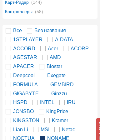
Карт-Ридер
(144)
Контроллеры
(58)
Все
Без названия
1STPLAYER
A-DATA
ACCORD
Acer
ACORP
AGESTAR
AMD
APACER
Biostar
Deepcool
Exegate
FORMULA
GEMBIRD
GIGABYTE
Ginzzu
HSPD
INTEL
IRU
JONSBO
KingPrice
KINGSTON
Kramer
Lian Li
MSI
Netac
NOCTUA
NONAME