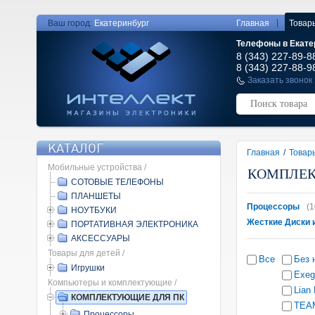
|
Ваш город:
Екатеринбург
Главная
Товар
Телефоны в Екате
8 (343) 227-89-8
8 (343) 227-88-9
Заказать звонок
КАТАЛОГ
Главная
/
Товар
Мобильные устройства /
КОМПЛЕК
СОТОВЫЕ ТЕЛЕФОНЫ
ПЛАНШЕТЫ
Процессоры
(1
НОУТБУКИ
Жесткие Диски 
ПОРТАТИВНАЯ ЭЛЕКТРОНИКА
АКСЕССУАРЫ
Товары для детей /
Все
Без 
Игрушки
Exeg
Компьютеры и комплектующие /
Lian 
КОМПЛЕКТУЮЩИЕ ДЛЯ ПК
TEA
Процессоры