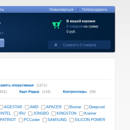
|
кты
Пожаловаться
Поблагодарить
В вашей корзине
0
0 товаров
на сумму
0 руб.
ст
Сравнить 0 товаров
амять оперативная
(1671)
601)
Карт-Ридер
(144)
Контроллеры
(58)
AGESTAR
AMD
APACER
Biostar
Deepcool
INTEL
IRU
JONSBO
KINGSTON
Kramer
PATRIOT
PCCooler
SAMSUNG
SILICON POWER