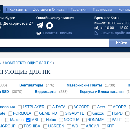
|
|
|
|
|
ы
Как купить
Доставка и Оплата
Гарантия
Партнерам
Конта
ринбурге
Онлайн-консультация
Время работы
8, Декабристов 27
пн—пт: 10:00 — 20:0
8
сб, вс: 10:00 — 18:00
Написать письмо
Скачать прайс-ли
ы
/
КОМПЛЕКТУЮЩИЕ ДЛЯ ПК
/
ТУЮЩИЕ ДЛЯ ПК
036)
Вентиляторы
(776)
Материнские Платы
(1739)
П
и SSD
(3070)
Видеокарты
(283)
Корпуса и Блоки питания
(1
названия
1STPLAYER
A-DATA
ACCORD
Acer
ACORP
ate
FORMULA
GEMBIRD
GIGABYTE
Ginzzu
HSPD
Li
Maxsun
MSI
Netac
NOCTUA
NONAME
PALIT
MGROUP
TOSHIBA
UGREEN
WD
АЛСИЛ
КПТ