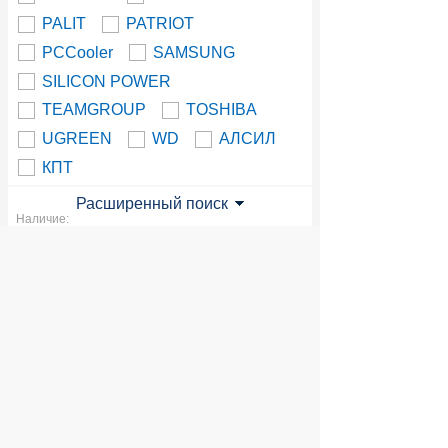
PALIT
PATRIOT
PCCooler
SAMSUNG
SILICON POWER
TEAMGROUP
TOSHIBA
UGREEN
WD
АЛСИЛ
КПТ
Расширенный поиск
Наличие:
Доступной продукции в данном
разделе нет. Вы можете посмотреть
всю продукцию
© 2004 компьютерный салон "Интеллект"
г. Екатеринбург:
ул. Декабристов 27, тел. 8 (343) 227-89-88,