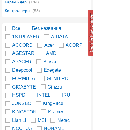
Карт-Ридер
(144)
Контроллеры
(58)
Все
Без названия
1STPLAYER
A-DATA
ACCORD
Acer
ACORP
AGESTAR
AMD
APACER
Biostar
Deepcool
Exegate
FORMULA
GEMBIRD
GIGABYTE
Ginzzu
HSPD
INTEL
IRU
JONSBO
KingPrice
KINGSTON
Kramer
Lian Li
MSI
Netac
NOCTUA
NONAME