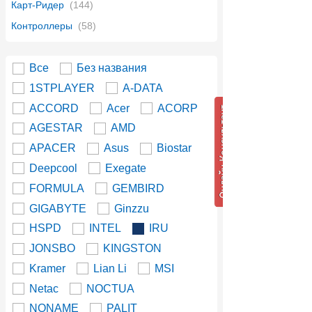
Карт-Ридер
(144)
Контроллеры
(58)
Все
Без названия
1STPLAYER
A-DATA
ACCORD
Acer
ACORP
AGESTAR
AMD
APACER
Asus
Biostar
Deepcool
Exegate
FORMULA
GEMBIRD
GIGABYTE
Ginzzu
HSPD
INTEL
IRU
JONSBO
KINGSTON
Kramer
Lian Li
MSI
Netac
NOCTUA
NONAME
PALIT