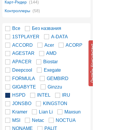
Карт-Ридер
(144)
Контроллеры
(58)
Все
Без названия
1STPLAYER
A-DATA
ACCORD
Acer
ACORP
AGESTAR
AMD
APACER
Biostar
Deepcool
Exegate
FORMULA
GEMBIRD
GIGABYTE
Ginzzu
HSPD
INTEL
IRU
JONSBO
KINGSTON
Kramer
Lian Li
Maxsun
MSI
Netac
NOCTUA
NONAME
PALIT