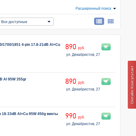
Расширенный поиск
Все доступные
700/1851 4-pin 17.8-21dB Al+Cu
890
руб.
ул. Декабристов, 27
B Al 95W 355gr
890
руб.
ул. Декабристов, 27
n 18-33dB Al+Cu 95W 450g винты
990
руб.
ул. Декабристов, 27