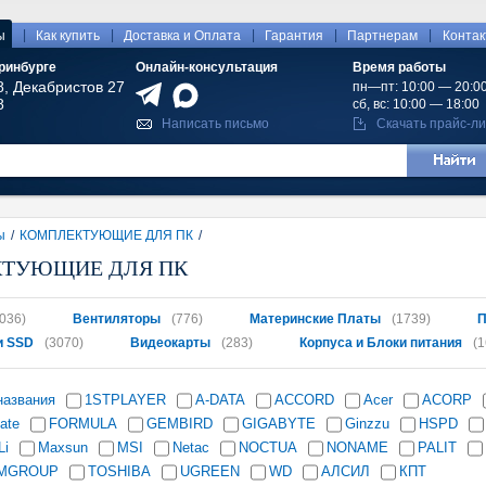
|
|
|
|
|
ы
Как купить
Доставка и Оплата
Гарантия
Партнерам
Конта
ринбурге
Онлайн-консультация
Время работы
8, Декабристов 27
пн—пт: 10:00 — 20:0
8
сб, вс: 10:00 — 18:00
Написать письмо
Скачать прайс-ли
ы
/
КОМПЛЕКТУЮЩИЕ ДЛЯ ПК
/
ТУЮЩИЕ ДЛЯ ПК
036)
Вентиляторы
(776)
Материнские Платы
(1739)
П
и SSD
(3070)
Видеокарты
(283)
Корпуса и Блоки питания
(1
названия
1STPLAYER
A-DATA
ACCORD
Acer
ACORP
ate
FORMULA
GEMBIRD
GIGABYTE
Ginzzu
HSPD
Li
Maxsun
MSI
Netac
NOCTUA
NONAME
PALIT
MGROUP
TOSHIBA
UGREEN
WD
АЛСИЛ
КПТ