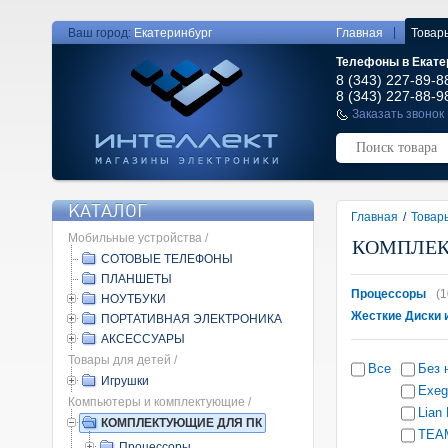
|
Ваш город:
Екатеринбург
Главная
Товар
Телефоны в Екате
8 (343) 227-89-8
8 (343) 227-88-9
Заказать звонок
КАТАЛОГ
Главная
/
Товар
Мобильные устройства /
КОМПЛЕК
СОТОВЫЕ ТЕЛЕФОНЫ
ПЛАНШЕТЫ
Процессоры
(1
НОУТБУКИ
Жесткие Диски 
ПОРТАТИВНАЯ ЭЛЕКТРОНИКА
АКСЕССУАРЫ
Товары для детей /
Все
Без 
Игрушки
Exeg
Компьютеры и комплектующие /
Lian 
КОМПЛЕКТУЮЩИЕ ДЛЯ ПК
TEA
Процессоры