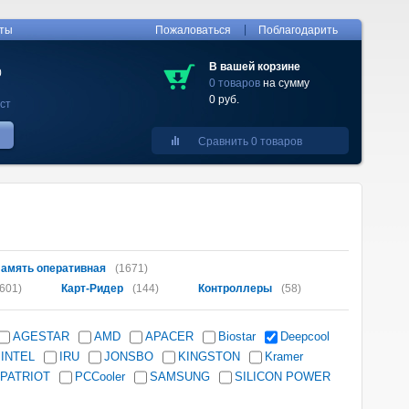
|
кты
Пожаловаться
Поблагодарить
В вашей корзине
0
0 товаров
на сумму
0 руб.
ст
Сравнить 0 товаров
амять оперативная
(1671)
601)
Карт-Ридер
(144)
Контроллеры
(58)
AGESTAR
AMD
APACER
Biostar
Deepcool
INTEL
IRU
JONSBO
KINGSTON
Kramer
PATRIOT
PCCooler
SAMSUNG
SILICON POWER